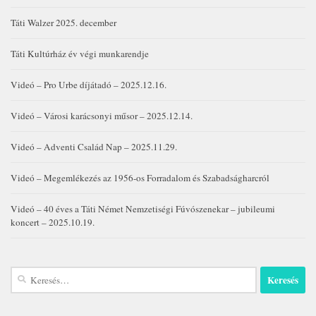
Táti Walzer 2025. december
Táti Kultúrház év végi munkarendje
Videó – Pro Urbe díjátadó – 2025.12.16.
Videó – Városi karácsonyi műsor – 2025.12.14.
Videó – Adventi Család Nap – 2025.11.29.
Videó – Megemlékezés az 1956-os Forradalom és Szabadságharcról
Videó – 40 éves a Táti Német Nemzetiségi Fúvószenekar – jubileumi
koncert – 2025.10.19.
Keresés: