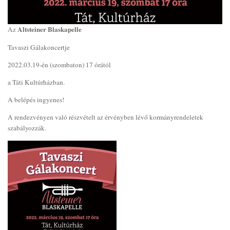
Altsteiner Blaskapelle
Az
Tavaszi Gálakoncertje
2022.03.19-én (szombaton) 17 órától
a Táti Kultúrházban.
A belépés ingyenes!
A rendezvényen való részvételt az érvényben lévő kormányrendeletek
szabályozzák.