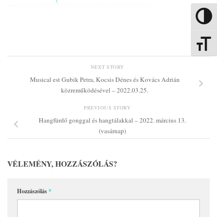
Nagy kon
Betűmére
NEXT STORY
Musical est Gubik Petra, Kocsis Dénes és Kovács Adrián
közreműködésével – 2022.03.25.
PREVIOUS STORY
Hangfürdő gonggal és hangtálakkal – 2022. március 13.
(vasárnap)
VÉLEMÉNY, HOZZÁSZÓLÁS?
Hozzászólás
*