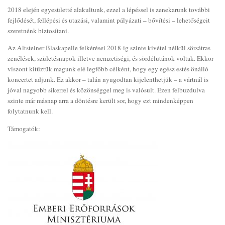
2018 elején egyesületté alakultunk, ezzel a lépéssel is zenekarunk további
fejlődését, fellépési és utazási, valamint pályázati – bővítési – lehetőségeit
szeretnénk biztosítani.
Az Altsteiner Blaskapelle felkérései 2018-ig szinte kivétel nélkül sörsátras
zenélések, születésnapok illetve nemzetiségi, és sördélutánok voltak. Ekkor
viszont kitűztük magunk elé legfőbb célként, hogy egy egész estés önálló
koncertet adjunk. Ez akkor – talán nyugodtan kijelenthetjük – a vártnál is
jóval nagyobb sikerrel és közönséggel meg is valósult. Ezen felbuzdulva
szinte már másnap arra a döntésre került sor, hogy ezt mindenképpen
folytatnunk kell.
Támogatók: