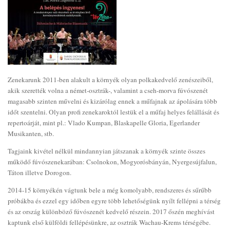
Zenekarunk 2011-ben alakult a környék olyan polkakedvelő zenészeiből,
akik szerették volna a német-osztrák-, valamint a cseh-morva fúvószenét
magasabb szinten művelni és kizárólag ennek a műfajnak az ápolására több
időt szentelni. Olyan profi zenekaroktól lestük el a műfaj helyes felállását és
repertoárját, mint pl.: Vlado Kumpan, Blaskapelle Gloria, Egerlander
Musikanten, stb.
Tagjaink kivétel nélkül mindannyian játszanak a környék szinte összes
működő fúvószenekarában: Csolnokon, Mogyorósbányán, Nyergesújfalun,
Táton illetve Dorogon.
2014-15 környékén vágtunk bele a még komolyabb, rendszeres és sűrűbb
próbákba és ezzel egy időben egyre több lehetőségünk nyílt fellépni a térség
és az ország különböző fúvószenét kedvelő részein. 2017 őszén meghívást
kaptunk első külföldi fellépésünkre, az osztrák Wachau-Krems térségébe.