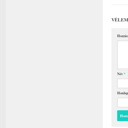
VÉLEM
Hozzás
Név
*
Honla