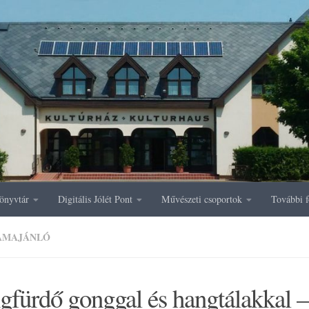
önyvtár
Digitális Jólét Pont
Művészeti csoportok
További f
AMAJÁNLÓ
fürdő gonggal és hangtálakkal –