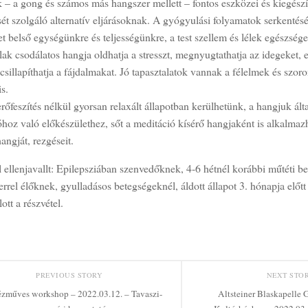
 – a gong és számos más hangszer mellett – fontos eszközei és kiegészí
ét szolgáló alternatív eljárásoknak. A gyógyulási folyamatok serkenté
 belső egységünkre és teljességünkre, a test szellem és lélek egészség
ak csodálatos hangja oldhatja a stresszt, megnyugtathatja az idegeket, el
csillapíthatja a fájdalmakat. Jó tapasztalatok vannak a félelmek és szor
is.
őfeszítés nélkül gyorsan relaxált állapotban kerülhetünk, a hangjuk által
hoz való előkészülethez, sőt a meditáció kísérő hangjaként is alkalmaz
ngját, rezgéseit.
 ellenjavallt: Epilepsziában szenvedőknek, 4-6 hétnél korábbi műtéti b
rel élőknek, gyulladásos betegségeknél, áldott állapot 3. hónapja előt
ott a részvétel.
PREVIOUS STORY
NEXT STO
zműves workshop – 2022.03.12. – Tavaszi-
Altsteiner Blaskapelle 