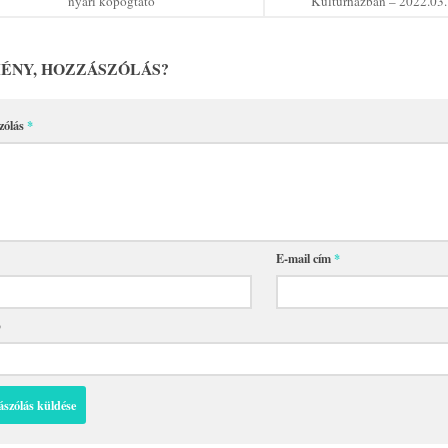
nyári kopogtató
Kultúrházban – 2022.03.
ÉNY, HOZZÁSZÓLÁS?
zólás
*
E-mail cím
*
p