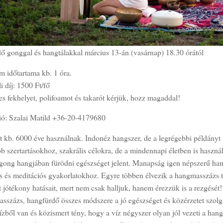
ő gonggal és hangtálakkal március 13-án (vasárnap) 18.30 órától
m időtartama kb. 1 óra.
i díj: 1500 Ft/fő
s fekhelyet, polifoamot és takarót kérjük, hozz magaddal!
ió: Szalai Matild +36-20-4179680
 kb. 6000 éve használnak. Indonéz hangszer, de a legrégebbi példányt 
b szertartásokhoz, szakrális célokra, de a mindennapi életben is haszn
a gong hangjában fürödni egészséget jelent. Manapság igen népszerű ha
s és meditációs gyakorlatokhoz. Egyre többen élvezik a hangmasszázs te
 jótékony hatásait, mert nem csak halljuk, hanem érezzük is a rezgését!
százs, hangfürdő összes módszere a jó egészséget és közérzetet szolgá
zből van és közismert tény, hogy a víz négyszer olyan jól vezeti a hang