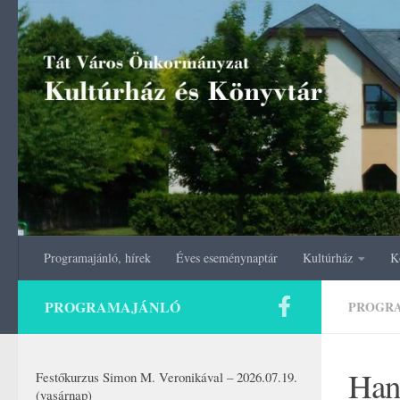
Skip to content
Programajánló, hírek
Éves eseménynaptár
Kultúrház
K
PROGRAMAJÁNLÓ
PROGR
Hang
Festőkurzus Simon M. Veronikával – 2026.07.19.
(vasárnap)