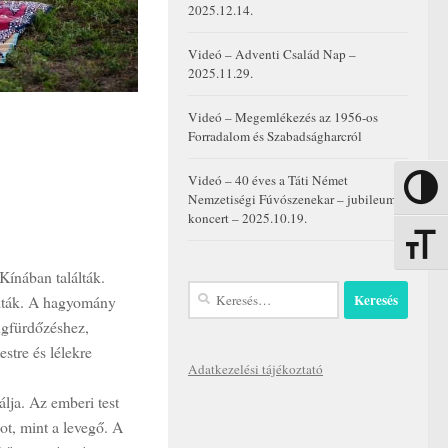
2025.12.14.
Videó – Adventi Család Nap –
2025.11.29.
Videó – Megemlékezés az 1956-os
Forradalom és Szabadságharcról
Videó – 40 éves a Táti Német
Nagy kon
Nemzetiségi Fúvószenekar – jubileumi
koncert – 2025.10.19.
Betűmére
Kínában találták.
Keresés:
álták. A hagyomány
ngfürdőzéshez,
stre és lélekre
Adatkezelési tájékoztató
lja. Az emberi test
ot, mint a levegő. A