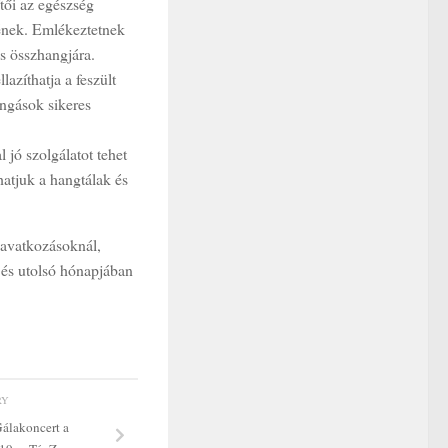
tői az egészség
sének. Emlékeztetnek
es összhangjára.
lazíthatja a feszült
ongások sikeres
 jó szolgálatot tehet
hatjuk a hangtálak és
eavatkozásoknál,
t és utolsó hónapjában
RY
Gálakoncert a