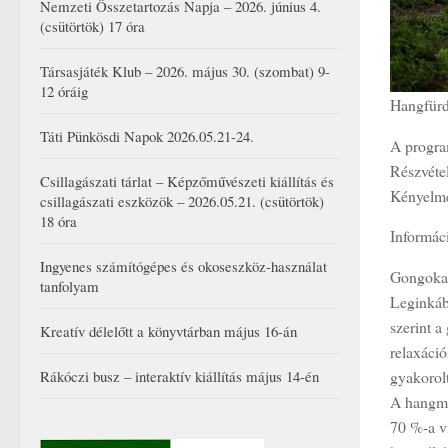
Nemzeti Összetartozás Napja – 2026. június 4.
(csütörtök) 17 óra
Társasjáték Klub – 2026. május 30. (szombat) 9-
12 óráig
Hangfürd
Táti Pünkösdi Napok 2026.05.21-24.
A progra
Részvétel
Csillagászati tárlat – Képzőművészeti kiállítás és
Kényelme
csillagászati eszközök – 2026.05.21. (csütörtök)
18 óra
Informác
Ingyenes számítógépes és okoseszköz-használat
Gongokat
tanfolyam
Leginkáb
szerint 
Kreatív délelőtt a könyvtárban május 16-án
relaxáció
gyakorolt
Rákóczi busz – interaktív kiállítás május 14-én
A hangmas
70 %-a ví