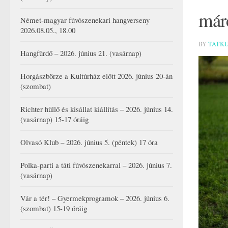
márc
Német-magyar fúvószenekari hangverseny
2026.08.05., 18.00
BY
TATK
Hangfürdő – 2026. június 21. (vasárnap)
Horgászbörze a Kultúrház előtt 2026. június 20-án
(szombat)
Richter hüllő és kisállat kiállítás – 2026. június 14.
(vasárnap) 15-17 óráig
Olvasó Klub – 2026. június 5. (péntek) 17 óra
Polka-parti a táti fúvószenekarral – 2026. június 7.
(vasárnap)
Vár a tér! – Gyermekprogramok – 2026. június 6.
(szombat) 15-19 óráig