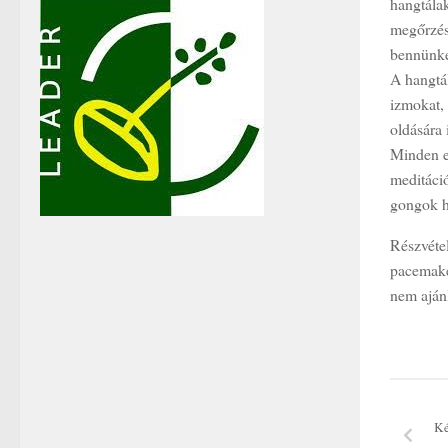
hangtálak
megőrzés
bennünket
A hangtál
izmokat, 
oldására 
Minden er
meditáció
gongok ha
Részvétel
pacemaker
nem ajánl
Ké