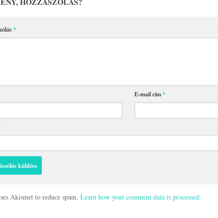
ÉNY, HOZZÁSZÓLÁS?
zólás
*
E-mail cím
*
p
 uses Akismet to reduce spam.
Learn how your comment data is processed.