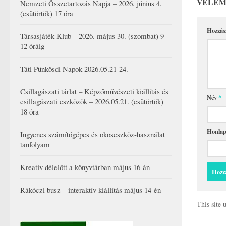
VÉLEM
Nemzeti Összetartozás Napja – 2026. június 4.
(csütörtök) 17 óra
Hozzás
Társasjáték Klub – 2026. május 30. (szombat) 9-
12 óráig
Táti Pünkösdi Napok 2026.05.21-24.
Csillagászati tárlat – Képzőművészeti kiállítás és
Név
*
csillagászati eszközök – 2026.05.21. (csütörtök)
18 óra
Honla
Ingyenes számítógépes és okoseszköz-használat
tanfolyam
Kreatív délelőtt a könyvtárban május 16-án
Rákóczi busz – interaktív kiállítás május 14-én
This site