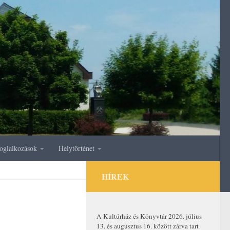
oglalkozások
Helytörténet
HÍREK
A Kultúrház és Könyvtár 2026. július
13. és augusztus 16. között zárva tart