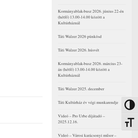
Kormányablak-busz 2026. június 22-én
(hétfő) 13.00-14.00 között a
Kultúrháznál
Táti Walzer 2026 pünkösd
Táti Walzer 2026. húsvét
Kormányablak-busz 2026. március 23-
án (hétfő) 13.00-14.00 között a
Kultúrháznál
Táti Walzer 2025. december
Táti Kultúrház év végi munkarendje
Nagy kon
Videó – Pro Urbe díjátadó –
2025.12.16.
Betűmére
Videó – Városi karácsonyi műsor –