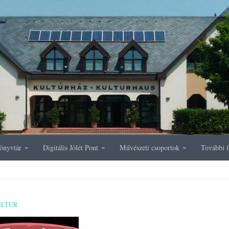
önyvtár
Digitális Jólét Pont
Művészeti csoportok
További f
ULTUR