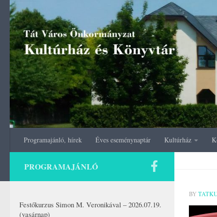
Skip to content
Programajánló, hírek
Éves eseménynaptár
Kultúrház
K
PROGRAMAJÁNLÓ
BY
TATK
Festőkurzus Simon M. Veronikával – 2026.07.19.
(vasárnap)