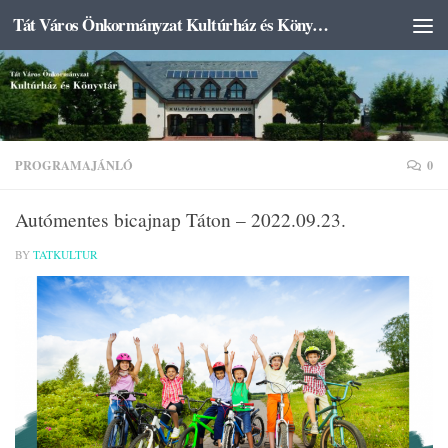
Tát Város Önkormányzat Kultúrház és Könyvtár
Skip to content
PROGRAMAJÁNLÓ
0
Autómentes bicajnap Táton – 2022.09.23.
BY
TATKULTUR