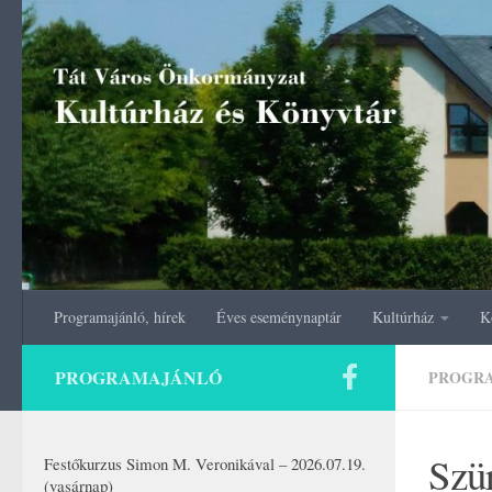
Skip to content
Programajánló, hírek
Éves eseménynaptár
Kultúrház
K
PROGRAMAJÁNLÓ
PROGR
Szür
Festőkurzus Simon M. Veronikával – 2026.07.19.
(vasárnap)