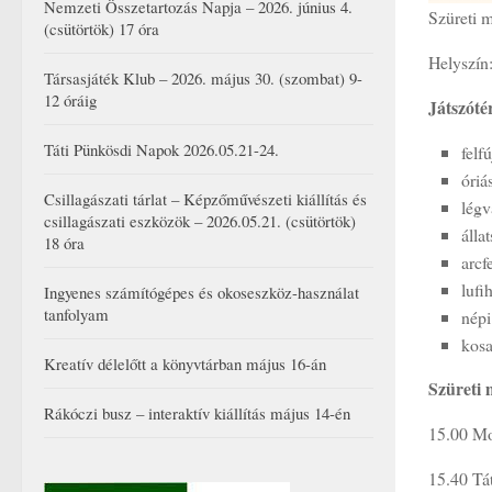
Nemzeti Összetartozás Napja – 2026. június 4.
Szüreti m
(csütörtök) 17 óra
Helyszín
Társasjáték Klub – 2026. május 30. (szombat) 9-
12 óráig
Játszótér
Táti Pünkösdi Napok 2026.05.21-24.
felf
óriá
Csillagászati tárlat – Képzőművészeti kiállítás és
légv
csillagászati eszközök – 2026.05.21. (csütörtök)
álla
18 óra
arcf
lufi
Ingyenes számítógépes és okoseszköz-használat
tanfolyam
népi
kosa
Kreatív délelőtt a könyvtárban május 16-án
Szüreti 
Rákóczi busz – interaktív kiállítás május 14-én
15.00 Mo
15.40 Tá