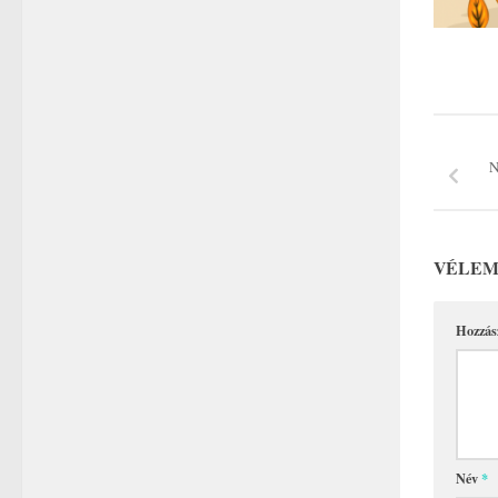
N
VÉLEM
Hozzás
Név
*