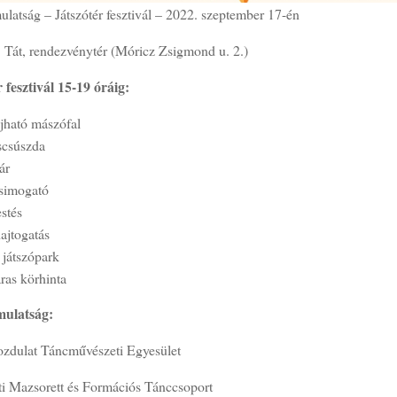
ulatság – Játszótér fesztivál – 2022. szeptember 17-én
: Tát, rendezvénytér (Móricz Zsigmond u. 2.)
 fesztivál 15-19 óráig:
újható mászófal
scsúszda
ár
tsimogató
estés
hajtogatás
 játszópark
ras körhinta
mulatság:
zdulat Táncművészeti Egyesület
ti Mazsorett és Formációs Tánccsoport