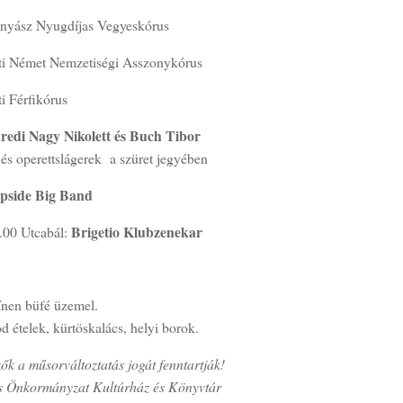
nyász Nyugdíjas Vegyeskórus
ti Német Nemzetiségi Asszonykórus
i Férfikórus
redi Nagy Nikolett és Buch Tibor
és operettslágerek a szüret jegyében
ipside Big Band
Brigetio Klubzenekar
.00 Utcabál:
ínen büfé üzemel.
od ételek, kürtöskalács, helyi borok.
ők a műsorváltoztatás jogát fenntartják!
s Önkormányzat Kultúrház és Könyvtár