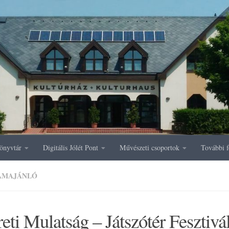
önyvtár
Digitális Jólét Pont
Művészeti csoportok
További f
AMAJÁNLÓ
eti Mulatság – Játszótér Fesztivá