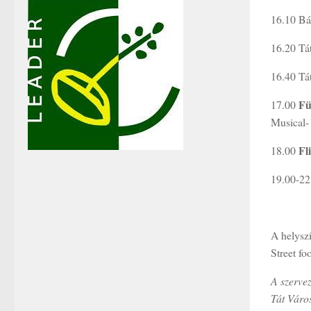
16.10 Bá
16.20 Tá
16.40 Tát
Fü
17.00
Musical- 
Fl
18.00
19.00-22
A helysz
Street fo
A szervez
Tát Váro