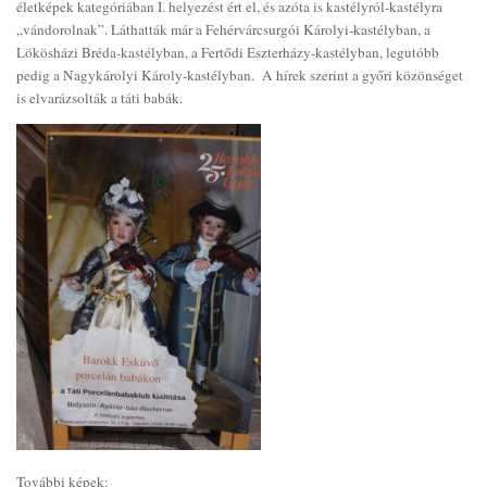
életképek kategóriában I. helyezést ért el, és azóta is kastélyról-kastélyra
„vándorolnak”. Láthatták már a Fehérvárcsurgói Károlyi-kastélyban, a
Lökösházi Bréda-kastélyban, a Fertődi Eszterházy-kastélyban, legutóbb
pedig a Nagykárolyi Károly-kastélyban. A hírek szerint a győri közönséget
is elvarázsolták a táti babák.
További képek: