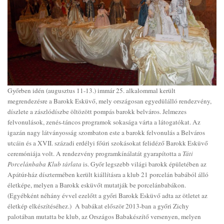
Győrben idén (augusztus 11-13.) immár 25. alkalommal került
megrendezésre a Barokk Esküvő, mely országosan egyedülálló rendezvény,
díszlete a zászlódíszbe öltözött pompás barokk belváros. Jelmezes
felvonulások, zenés-táncos programok sokasága várta a látogatókat. Az
igazán nagy látványosság szombaton este a barokk felvonulás a Belváros
utcáin és a XVII. századi erdélyi főúri szokásokat felidéző Barokk Esküvő
ceremóniája volt. A rendezvény programkínálatát gyarapította a
Táti
Porcelánbaba Klub tárlata
is. Győr legszebb világi barokk épületében az
Apátúr-ház dísztermében került kiállításra a klub 21 porcelán babából álló
életképe, melyen a Barokk esküvőt mutatják be porcelánbabákon.
(Egyébként néhány évvel ezelőtt a győri Barokk Esküvő adta az ötletet az
életkép elkészítéséhez.) A babákat először 2013-ban a győri Zichy
palotában mutatta be klub, az Országos Babakészítő versenyen, melyen