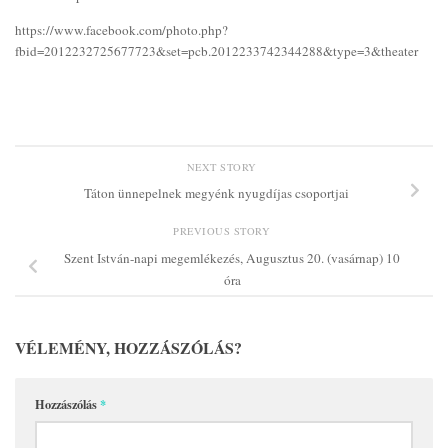
https://www.facebook.com/photo.php?
fbid=2012232725677723&set=pcb.2012233742344288&type=3&theater
NEXT STORY
Táton ünnepelnek megyénk nyugdíjas csoportjai
PREVIOUS STORY
Szent István-napi megemlékezés, Augusztus 20. (vasárnap) 10
óra
VÉLEMÉNY, HOZZÁSZÓLÁS?
Hozzászólás
*