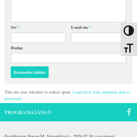
Név
*
E-mail cím
*
Nagy kon
Honlap
Betűmére
This site uses Akismet to reduce spam.
Learn how your comment data is
processed.
PROGRAMAJÁNLÓ
Festőkurzus Simon M. Veronikával – 2026.07.19. (vasárnap)