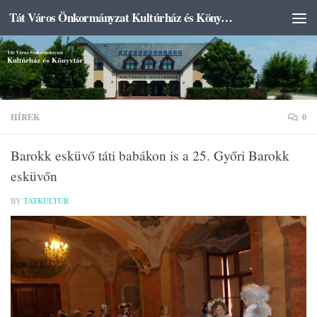
Tát Város Önkormányzat Kultúrház és Könyvtár
Skip to content
HÍREK
0
Barokk esküvő táti babákon is a 25. Győri Barokk
esküvőn
BY
TATKULTUR