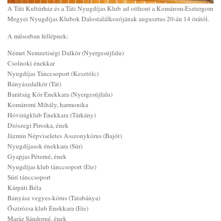
A Táti Kultúrház és a Táti Nyugdíjas Klub ad otthont a Komárom-Esztergom
Megyei Nyugdíjas Klubok Dalostalálkozójának augusztus 20-án 14 órától.
A műsorban fellépnek:
Német Nemzetiségi Dalkör (Nyergesújfalu)
Csolnoki énekkar
Nyugdíjas Tánccsoport (Kesztölc)
Bányászdalkör (Tát)
Barátság Kör Énekkara (Nyergesújfalu)
Komáromi Mihály, harmonika
Hóvirágklub Énekkara (Tárkány)
Diószegi Piroska, ének
Jázmin Népviseletes Asszonykórus (Bajót)
Nyugdíjasok énekkara (Súr)
Gyapjas Péterné, ének
Nyugdíjas klub tánccsoport (Ete)
Súri tánccsoport
Kárpáti Béla
Bányász vegyes-kórus (Tatabánya)
Őszirózsa klub Énekkara (Ete)
Maráz Sándorné, ének