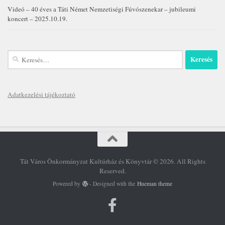
Videó – 40 éves a Táti Német Nemzetiségi Fúvószenekar – jubileumi
koncert – 2025.10.19.
Keresés:
Adatkezelési tájékoztató
Tát Város Önkormányzat Kultúrház és Könyvtár © 2026. All Rights
Reserved.
Powered by
- Designed with the
Hueman theme