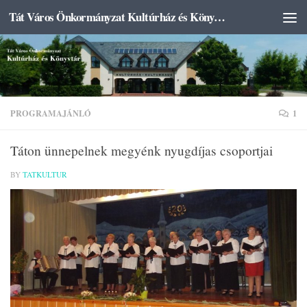
Tát Város Önkormányzat Kultúrház és Könyvtár
Skip to content
PROGRAMAJÁNLÓ
1
Táton ünnepelnek megyénk nyugdíjas csoportjai
BY
TATKULTUR