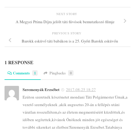
NEXT STORY
A Megyei Príma Díjra jelölt táti fúvósok bemutatkozó filmje
PREVIOUS STORY
Barokk esküvő táti babákon is a 25. Győri Barokk esküvőn
1 RESPONSE
Comments
1
Pingbacks
0
Szremenyák Erzsébet
2017-08-25 18:27
Ezúton szeretnék köszönetet mondani Táti Polgármester Úrnak,a
vezető személyeknek ,akik augusztus 20-án a fellépés utáni
váratlan rosszullétem,és az életem megmentéséért küzdöttek,és
időben segítettek,kívánok Önöknek minden jót egészséget és
további sikereket az életben!Szremenyák Erzsébet.Tatabánya