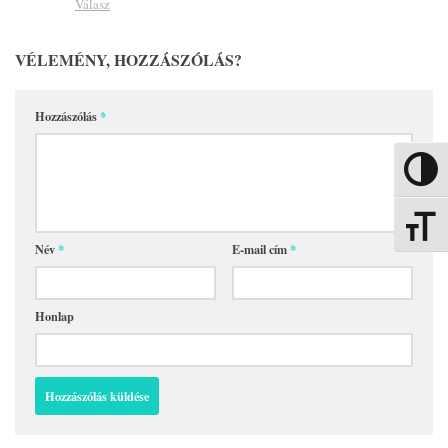
Válasz
VÉLEMÉNY, HOZZÁSZÓLÁS?
Hozzászólás
*
Nagy kon
Betűmére
Név
*
E-mail cím
*
Honlap