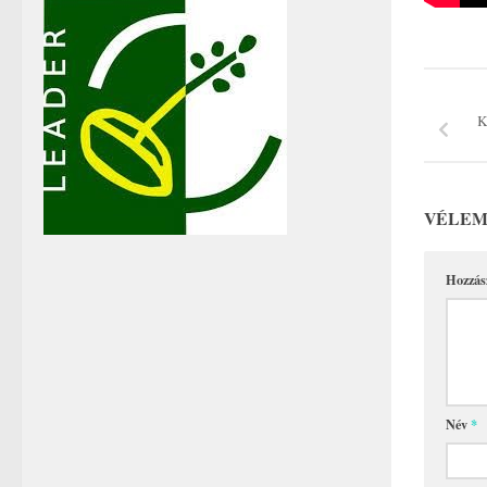
K
VÉLEM
Hozzás
Név
*