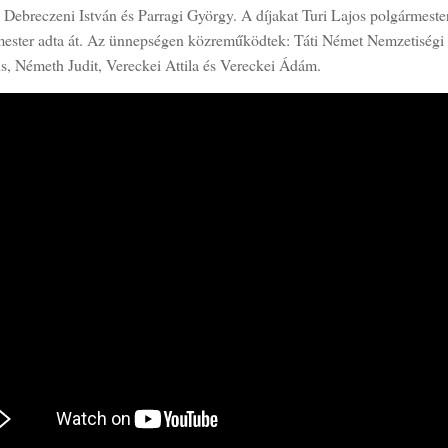
: Debreczeni István és Parragi György. A díjakat Turi Lajos polgármester
mester adta át. Az ünnepségen közreműködtek: Táti Német Nemzetiségi
s, Németh Judit, Vereckei Attila és Vereckei Ádám.