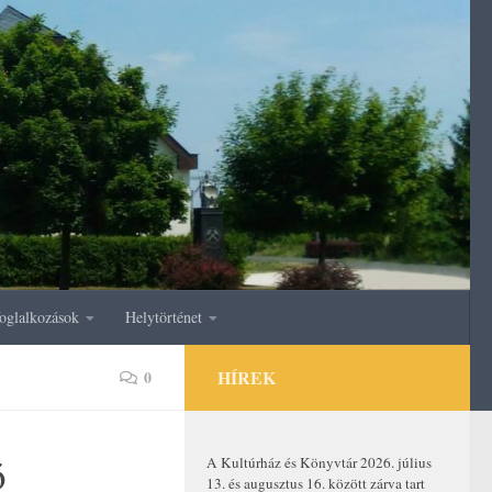
oglalkozások
Helytörténet
HÍREK
0
ó
A Kultúrház és Könyvtár 2026. július
13. és augusztus 16. között zárva tart