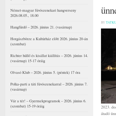
ünn
Német-magyar fúvószenekari hangverseny
2026.08.05., 18.00
BY
TATK
Hangfürdő – 2026. június 21. (vasárnap)
Horgászbörze a Kultúrház előtt 2026. június 20-án
(szombat)
Richter hüllő és kisállat kiállítás – 2026. június 14.
(vasárnap) 15-17 óráig
Olvasó Klub – 2026. június 5. (péntek) 17 óra
Polka-parti a táti fúvószenekarral – 2026. június 7.
(vasárnap)
Vár a tér! – Gyermekprogramok – 2026. június 6.
(szombat) 15-19 óráig
2023. de
átadó ün