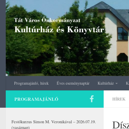
Skip to content
Programajánló, hírek
Éves eseménynaptár
Kultúrház
K
PROGRAMAJÁNLÓ
HÍREK
Dísz
Festőkurzus Simon M. Veronikával – 2026.07.19.
(vasárnap)