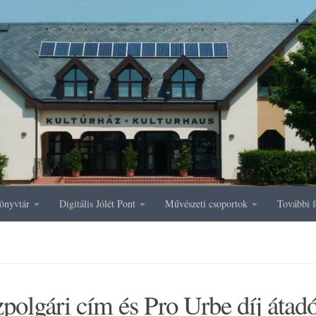
önyvtár
Digitális Jólét Pont
Művészeti csoportok
További f
polgári cím és Pro Urbe díj átad