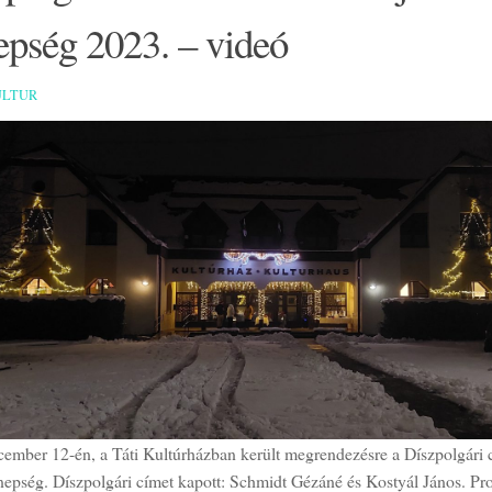
epség 2023. – videó
ULTUR
cember 12-én, a Táti Kultúrházban került megrendezésre a Díszpolgári 
nepség. Díszpolgári címet kapott: Schmidt Gézáné és Kostyál János. Pr