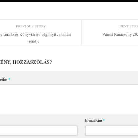
PREVIOUS STORY
NEXT STO
ultúrház és Könyvtár év végi nyitva tartási
Városi Karácsony 20
rendje
ÉNY, HOZZÁSZÓLÁS?
zólás
*
E-mail cím
*