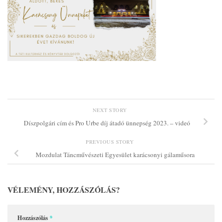
NEXT STORY
Díszpolgári cím és Pro Urbe díj átadó ünnepség 2023. – videó
PREVIOUS STORY
Mozdulat Táncművészeti Egyesület karácsonyi gálaműsora
VÉLEMÉNY, HOZZÁSZÓLÁS?
Hozzászólás
*