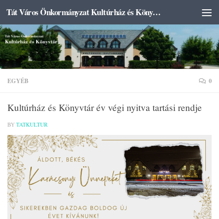
Tát Város Önkormányzat Kultúrház és Könyvtár
Skip to content
EGYÉB
0
Kultúrház és Könyvtár év végi nyitva tartási rendje
BY
TATKULTUR