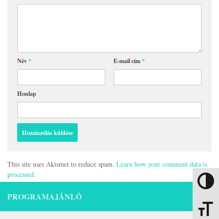
Név
*
E-mail cím
*
Honlap
This site uses Akismet to reduce spam.
Learn how your comment data is
processed.
Nagy kon
PROGRAMAJÁNLÓ
Betűmére