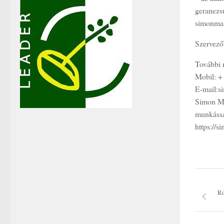
geranez
simonma
Szervező
További 
Mobil: +
E-mail:
Simon M
munkássá
https://s
Ró