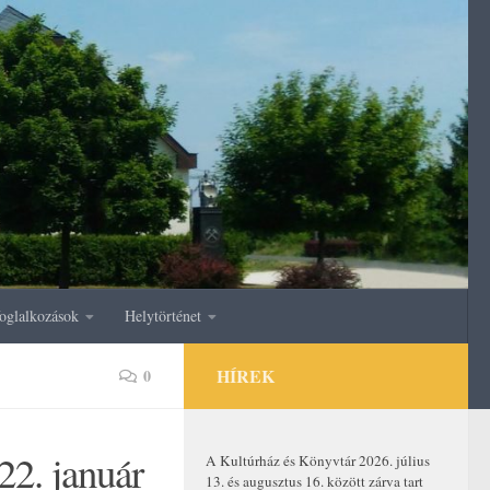
oglalkozások
Helytörténet
HÍREK
0
22. január
A Kultúrház és Könyvtár 2026. július
13. és augusztus 16. között zárva tart