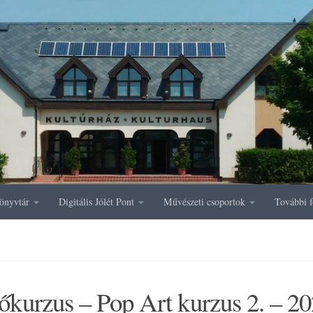
önyvtár
Digitális Jólét Pont
Művészeti csoportok
További f
őkurzus – Pop Art kurzus 2. – 20