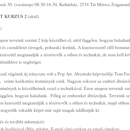
nuár 30. (vasárnap) 08.30-16.30, Kultúrház, 2534 Tát Móricz Zsigmond 
T KURZUS 2
(akril)
S
:
pon terveink szerint 2 kép készülhet el, attól függően, hogyan haladun
 és csendéletet (üvegek, poharak) festünk. A kurzusvezető elől bemutat
eresztül megtanulják a résztvevők a stílust és technikát, de nem kell kö
témákhoz is segítséget.
zad végének új irányzata volt a Pop Art. Absztrakt képviselője Tom Fe
v, szinte karikatúra festmények ezek. Nagyon sokszor az emberi ábrázol
stmények is készülhetnek ezzel a technikával. Ezen anapon terveink sze
 függően, hogyan haladunk. Főleg az embereket ábrázoljuk. Terveink sze
n keresztül megtanulják a résztvevők a stílust és technikát, majd ottho
 negyedik sokadik képet már saját maguk találhatják ki.
és és további információ:
ok leadásával (Név, telefon, E-mail cím) ezeken az email címeken: