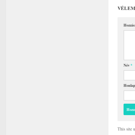
VÉLEM
Hozzás
Név
*
Honla
This site