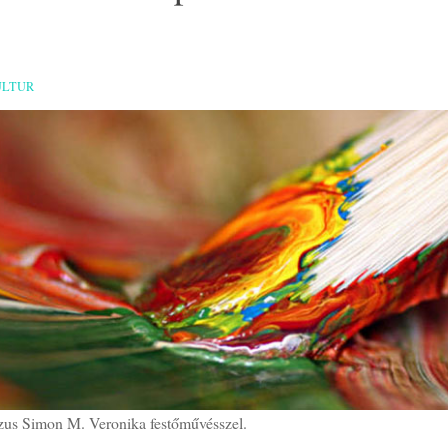
ULTUR
zus Simon M. Veronika festőművésszel.