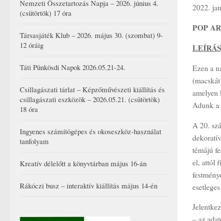
Nemzeti Összetartozás Napja – 2026. június 4.
2022. ja
(csütörtök) 17 óra
POP AR
Társasjáték Klub – 2026. május 30. (szombat) 9-
12 óráig
LEÍRÁ
Táti Pünkösdi Napok 2026.05.21-24.
Ezen a na
(macskát)
Csillagászati tárlat – Képzőművészeti kiállítás és
amelyen k
csillagászati eszközök – 2026.05.21. (csütörtök)
Adunk a 
18 óra
A 20. szá
Ingyenes számítógépes és okoseszköz-használat
dekoratí
tanfolyam
témájú fe
el, attól
Kreatív délelőtt a könyvtárban május 16-án
festménye
Rákóczi busz – interaktív kiállítás május 14-én
esetleges
Jelentkez
– az adat