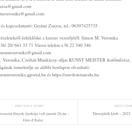
suzsa@gmail.com
riaveronika@gmail.com
 és kapcsolattartó: Geráné Zsuzsa, tel.: 06307425735
részletekről érdeklődni a kurzus vezetőjétől: Simon M. Veronika
 36/ 20/ 661 33 71 Városi telefon:+36 22 340 346
simonmveronika@gmail.com
. Veronika, Cserhát-Munkácsy–díjas KUNST MEISTER festőművész,
gának ismertetője az alábbi honlapon olvasható:
imonmveronika.gportal.hu és https://smvfestotanoda.hu
PREVIOUS STORY
NEXT STO
zsaszín fények éjszkája volt január 26-án –
Társasjáték klub – 2022.
Giro d’Italia