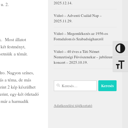
2025.12.14.
u. 2.
Videó – Adventi Család Nap –
2025.11.29.
Videó – Megemlékezés az 1956-os
k. Most állatot
Forradalom és Szabadságharcról
 két festményt,
Nagy kon
Videó – 40 éves a Táti Német
vetniük a témát.
Nemzetiségi Fúvószenekar – jubileumi
koncert – 2025.10.19.
Betűmére
dro. Nagyon színes,
ás a téma, de más
Keresés:
rint 2 kép készülhet
rint, egy-két ötletadó
n már a harmadik
Adatkezelési tájékoztató