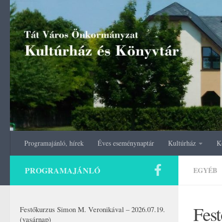
Skip to content
Programajánló, hírek
Éves eseménynaptár
Kultúrház
K
PROGRAMAJÁNLÓ
EGYÉB
Fest
Festőkurzus Simon M. Veronikával – 2026.07.19.
(vasárnap)