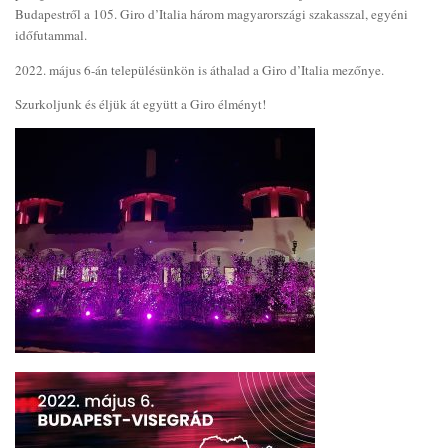
Budapestről a 105. Giro d’Italia három magyarországi szakasszal, egyéni
időfutammal.
2022. május 6-án településünkön is áthalad a Giro d’Italia mezőnye.
Szurkoljunk és éljük át együtt a Giro élményt!