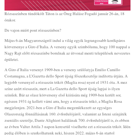
Rózsaszínben tündökölt Táton is az Öreg Halász Fogadó január 26-án, 18
órakor.
De vajon miért pont rózsaszínben?
Május 6-án Magyarországról indul a világ egyik legrangosabb kerékpáros
körversenye a Giro d’Italia. A verseny egyik szimbóluma, hogy 100 nappal a
Nagy Rajt előtt rózsaszínbe borulnak az útvonal menti települések nevezetes
épületei.
A Giro d’Italia versenyt 1909-ben a verseny szülőatyja Emilio Camillo
Costamagna, a L’Gazetta dello Sport újság főszerkesztője indította útjára. A
legjobb versenyző a rózsaszín trikót (Maglia rosa) nyeri el 1931-óta. A mez
színe azért rózsaszín, mert a La Gazetta dello Sport újság lapjai is ilyen
színűek. Bár az olasz körverseny első kiírására még 1909-ben került sor,
egészen 1931-ig kellett várni arra, hogy a rózsaszín trikó, a Maglia Rosa
megjelenjen. 2021-ben a Giro d’Italia megemlékezett az egységes
Olaszország fönnállásának 160. évfordulójáról, valamint az Isteni színjáték
zseniális szerzője, Dante Alighieri halálának 700. évfordulójáról is, és ebben
az évben Valter Attila 3 napon keresztül viselhette ezt a rózsaszín trikót. Idén
pedig élőben is szurkolhatunk neki, hiszen 2022. május 6-án startol