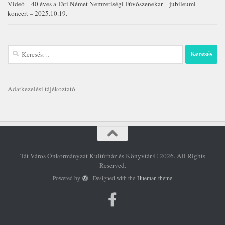
Videó – 40 éves a Táti Német Nemzetiségi Fúvószenekar – jubileumi
koncert – 2025.10.19.
Keresés:
Adatkezelési tájékoztató
Tát Város Önkormányzat Kultúrház és Könyvtár © 2026. All Rights
Reserved.
Powered by
- Designed with the
Hueman theme