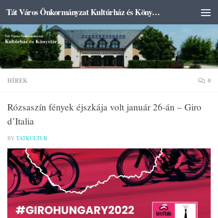
Tát Város Önkormányzat Kultúrház és Könyvtár
Skip to content
HÍREK
0
Rózsaszín fények éjszkája volt január 26-án – Giro
d’Italia
BY
TATKULTUR