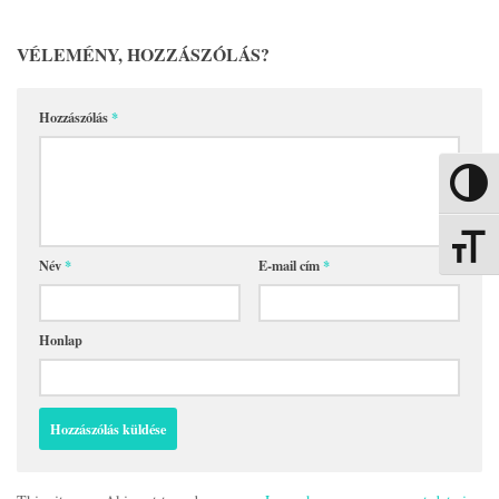
VÉLEMÉNY, HOZZÁSZÓLÁS?
Hozzászólás
*
Nagy kon
Betűmére
Név
*
E-mail cím
*
Honlap