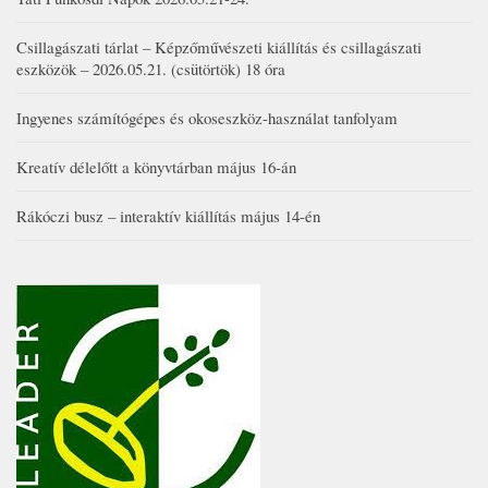
Csillagászati tárlat – Képzőművészeti kiállítás és csillagászati
eszközök – 2026.05.21. (csütörtök) 18 óra
Ingyenes számítógépes és okoseszköz-használat tanfolyam
Kreatív délelőtt a könyvtárban május 16-án
Rákóczi busz – interaktív kiállítás május 14-én