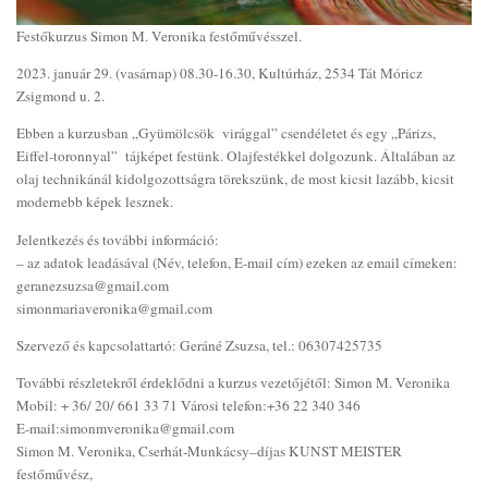
Festőkurzus Simon M. Veronika festőművésszel.
2023. január 29. (vasárnap) 08.30-16.30, Kultúrház, 2534 Tát Móricz
Zsigmond u. 2.
Ebben a kurzusban „Gyümölcsök virággal” csendéletet és egy „Párizs,
Eiffel-toronnyal” tájképet festünk. Olajfestékkel dolgozunk. Általában az
olaj technikánál kidolgozottságra törekszünk, de most kicsit lazább, kicsit
modernebb képek lesznek.
Jelentkezés és további információ:
– az adatok leadásával (Név, telefon, E-mail cím) ezeken az email címeken:
geranezsuzsa@gmail.com
simonmariaveronika@gmail.com
Szervező és kapcsolattartó: Geráné Zsuzsa, tel.: 06307425735
További részletekről érdeklődni a kurzus vezetőjétől: Simon M. Veronika
Mobil: + 36/ 20/ 661 33 71 Városi telefon:+36 22 340 346
E-mail:simonmveronika@gmail.com
Simon M. Veronika, Cserhát-Munkácsy–díjas KUNST MEISTER
festőművész,