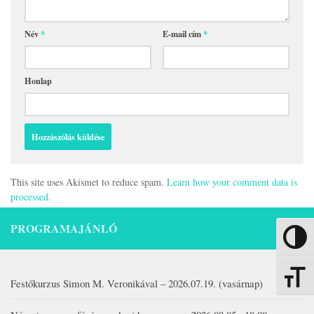
Név
*
E-mail cím
*
Honlap
This site uses Akismet to reduce spam.
Learn how your comment data is
processed.
PROGRAMAJÁNLÓ
Nagy kon
Betűmére
Festőkurzus Simon M. Veronikával – 2026.07.19. (vasárnap)