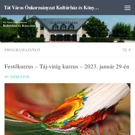
Tát Város Önkormányzat Kultúrház és Könyvtár
Skip to content
PROGRAMAJÁNLÓ
0
Festőkurzus – Táj-virág kurzus – 2023. január 29-én
BY
TATKULTUR