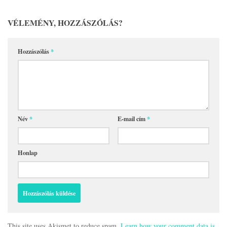
VÉLEMÉNY, HOZZÁSZÓLÁS?
Hozzászólás
*
Név
*
E-mail cím
*
Honlap
This site uses Akismet to reduce spam.
Learn how your comment data is