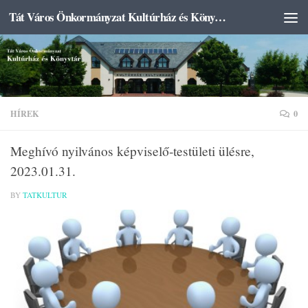
Tát Város Önkormányzat Kultúrház és Könyvtár
Skip to content
HÍREK
0
Meghívó nyilvános képviselő-testületi ülésre,
2023.01.31.
BY
TATKULTUR