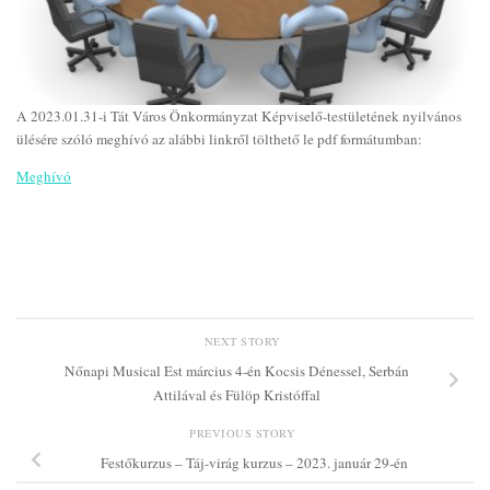
A 2023.01.31-i Tát Város Önkormányzat Képviselő-testületének nyilvános
ülésére szóló meghívó az alábbi linkről tölthető le pdf formátumban:
Meghívó
NEXT STORY
Nőnapi Musical Est március 4-én Kocsis Dénessel, Serbán
Attilával és Fülöp Kristóffal
PREVIOUS STORY
Festőkurzus – Táj-virág kurzus – 2023. január 29-én