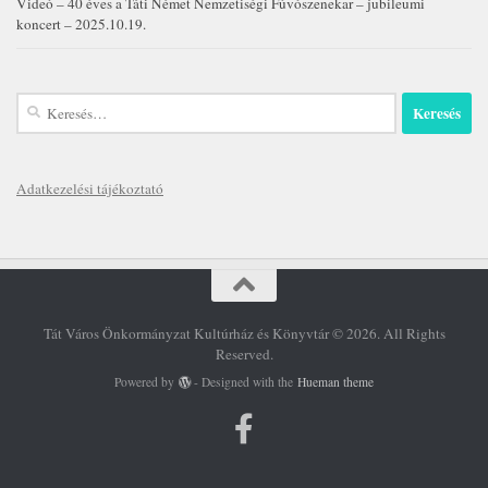
Videó – 40 éves a Táti Német Nemzetiségi Fúvószenekar – jubileumi
koncert – 2025.10.19.
Keresés:
Adatkezelési tájékoztató
Tát Város Önkormányzat Kultúrház és Könyvtár © 2026. All Rights
Reserved.
Powered by
- Designed with the
Hueman theme