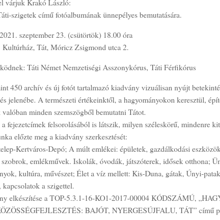
el várjuk Krakó László:
 Táti-szigetek című fotóalbumának ünnepélyes bemutatására.
2021. szeptember 23. (csütörtök) 18.00 óra
: Kultúrház, Tát, Móricz Zsigmond utca 2.
ödnek: Táti Német Nemzetiségi Asszonykórus, Táti Férfikórus
nt 450 archív és új fotót tartalmazó kiadvány vizuálisan nyújt betekinté
és jelenébe. A természeti értékeinktől, a hagyományokon keresztül, épí
k valóban minden szemszögből bemutatni Tátot.
a fejezetcímek felsorolásából is látszik, milyen széleskörű, mindenre kit
nka előzte meg a kiadvány szerkesztését:
telep-Kertváros-Depó; A múlt emlékei: épületek, gazdálkodási eszközök
, szobrok, emlékművek. Iskolák, óvodák, játszóterek, idősek otthona; Ü
ok, kultúra, művészet; Élet a víz mellett: Kis-Duna, gátak, Únyi-patak;
kapcsolatok a szigettel.
ány elkészítése a TOP-5.3.1-16-KO1-2017-00004 KÓDSZÁMÚ, 
ÖZÖSSÉGFEJLESZTÉS: BAJÓT, NYERGESÚJFALU, TÁT” című pály