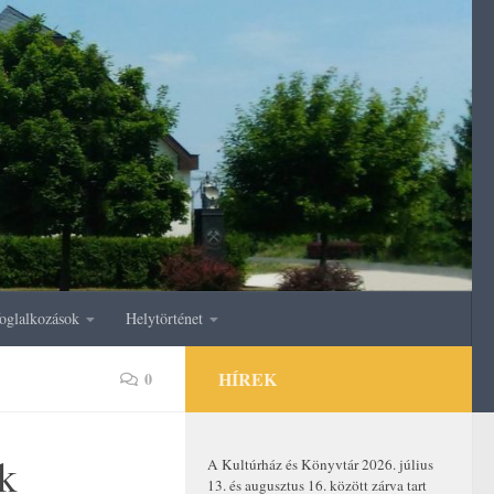
oglalkozások
Helytörténet
HÍREK
0
k
A Kultúrház és Könyvtár 2026. július
13. és augusztus 16. között zárva tart