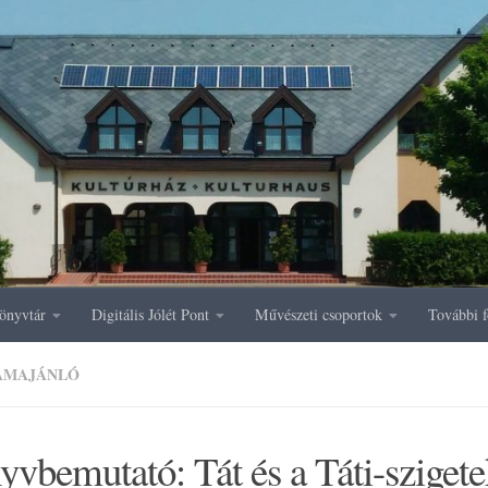
önyvtár
Digitális Jólét Pont
Művészeti csoportok
További f
AMAJÁNLÓ
vbemutató: Tát és a Táti-szigete