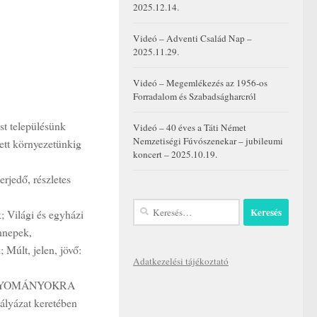
2025.12.14.
Videó – Adventi Család Nap –
2025.11.29.
Videó – Megemlékezés az 1956-os
Forradalom és Szabadságharcról
st településünk
Videó – 40 éves a Táti Német
Nemzetiségi Fúvószenekar – jubileumi
tett környezetünkig
koncert – 2025.10.19.
erjedő, részletes
Keresés:
; Világi és egyházi
nnepek,
 Múlt, jelen, jövő:
Adatkezelési tájékoztató
„HAGYOMÁNYOKRA
ázat keretében