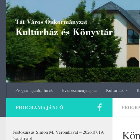
Skip to content
Programajánló, hírek
Éves eseménynaptár
Kultúrház
K
PROGRAMAJÁNLÓ
PROGR
Köny
Festőkurzus Simon M. Veronikával – 2026.07.19.
(vasárnap)