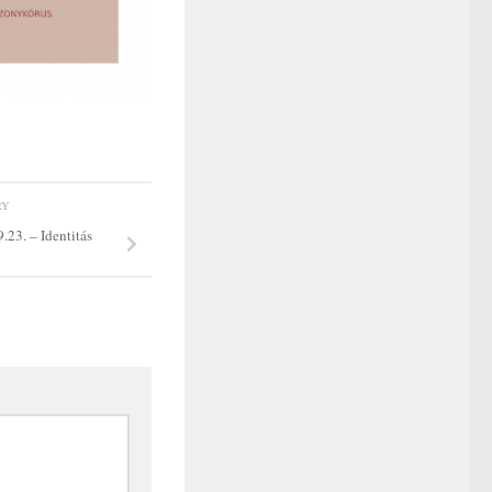
RY
.23. – Identitás