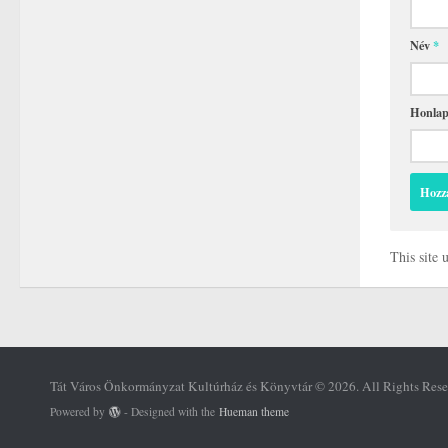
Név
*
Honla
This site
Tát Város Önkormányzat Kultúrház és Könyvtár © 2026. All Rights Rese
Powered by
- Designed with the
Hueman theme