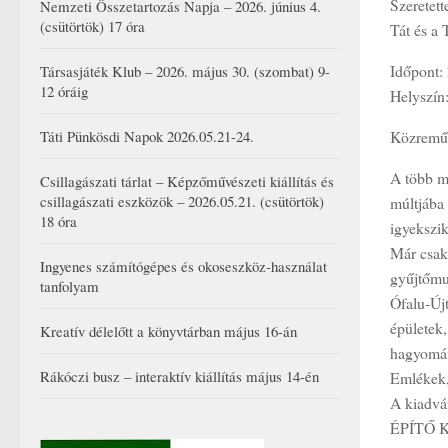
Szeretett
Nemzeti Összetartozás Napja – 2026. június 4.
(csütörtök) 17 óra
Tát és a
Időpont: 
Társasjáték Klub – 2026. május 30. (szombat) 9-
12 óráig
Helyszín
Közreműk
Táti Pünkösdi Napok 2026.05.21-24.
A több mi
Csillagászati tárlat – Képzőművészeti kiállítás és
csillagászati eszközök – 2026.05.21. (csütörtök)
múltjába 
18 óra
igyekszi
Már csak 
Ingyenes számítógépes és okoseszköz-használat
gyűjtőmu
tanfolyam
Ófalu-Új
épületek
Kreatív délelőtt a könyvtárban május 16-án
hagyomány
Rákóczi busz – interaktív kiállítás május 14-én
Emlékek, 
A kiadv
ÉPÍTŐ K