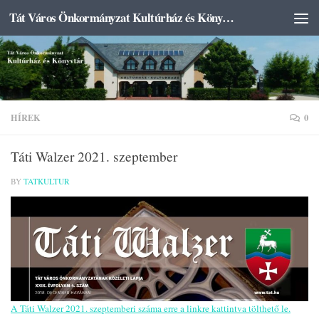
Tát Város Önkormányzat Kultúrház és Könyvtár
Skip to content
HÍREK
0
Táti Walzer 2021. szeptember
BY
TATKULTUR
A Táti Walzer 2021. szeptemberi száma erre a linkre kattintva tölthető le.