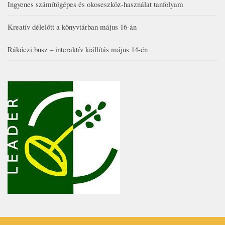
Ingyenes számítógépes és okoseszköz-használat tanfolyam
Kreatív délelőtt a könyvtárban május 16-án
Rákóczi busz – interaktív kiállítás május 14-én