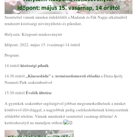
Szeretettel várunk minden érdeklődőt a Madarak és Fák Napja alkalmából
rendezett közösségi növényültetés és piknikre.
Helyszín: Központi rendezvénytér
Időpont: 2022. május 15. (vasárnap) 14 órától
Program:
közösségi piknik
14 órától
„Kincsesláda” c. természetismereti előadás
14.30 órától
a Duna-Ipoly
Nemzeti Park szakemberével
Évelők ültetése
15.30 órától
A gyerekek szakember segítségével jobban megismerkedhetnek a minket
körülvevő élővilággal, a nagyobbak pedig cselekedethetnek környezetünk
zöldebbé tételére. Várunk mindenkit szeretettel vasárnap délután! A
kertészkesztyű ne maradjon otthon!