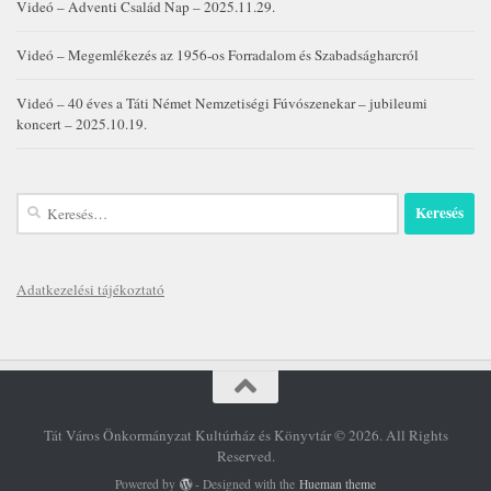
Videó – Adventi Család Nap – 2025.11.29.
Videó – Megemlékezés az 1956-os Forradalom és Szabadságharcról
Videó – 40 éves a Táti Német Nemzetiségi Fúvószenekar – jubileumi
koncert – 2025.10.19.
Keresés:
Adatkezelési tájékoztató
Tát Város Önkormányzat Kultúrház és Könyvtár © 2026. All Rights
Reserved.
Powered by
- Designed with the
Hueman theme