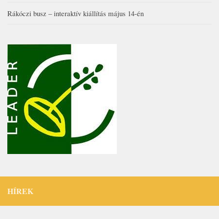
Rákóczi busz – interaktív kiállítás május 14-én
HÍREK