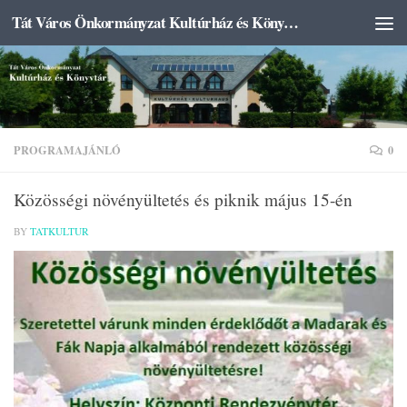
Tát Város Önkormányzat Kultúrház és Könyvtár
Skip to content
PROGRAMAJÁNLÓ
0
Közösségi növényültetés és piknik május 15-én
BY
TATKULTUR