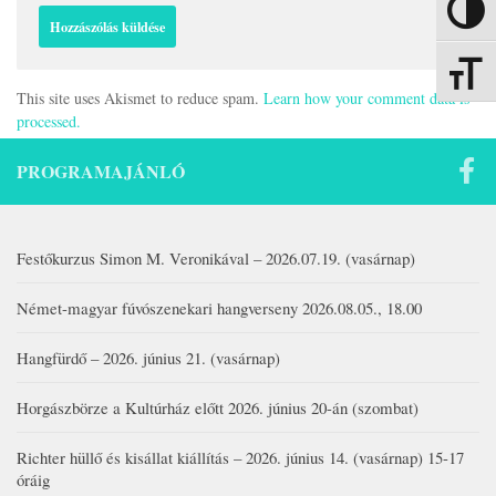
Nagy kon
Betűmére
This site uses Akismet to reduce spam.
Learn how your comment data is
processed.
PROGRAMAJÁNLÓ
Festőkurzus Simon M. Veronikával – 2026.07.19. (vasárnap)
Német-magyar fúvószenekari hangverseny 2026.08.05., 18.00
Hangfürdő – 2026. június 21. (vasárnap)
Horgászbörze a Kultúrház előtt 2026. június 20-án (szombat)
Richter hüllő és kisállat kiállítás – 2026. június 14. (vasárnap) 15-17
óráig