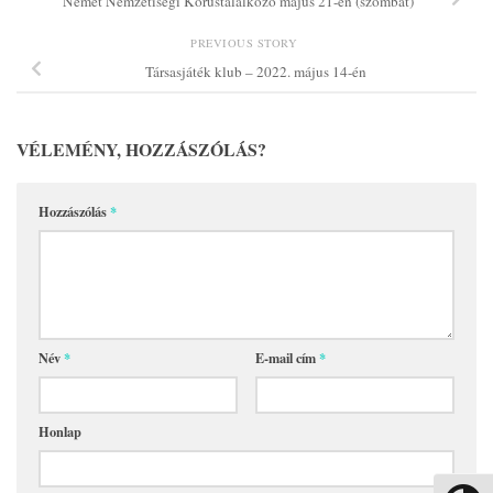
Német Nemzetiségi Kórustalálkozó május 21-én (szombat)
PREVIOUS STORY
Társasjáték klub – 2022. május 14-én
VÉLEMÉNY, HOZZÁSZÓLÁS?
Hozzászólás
*
Név
*
E-mail cím
*
Honlap