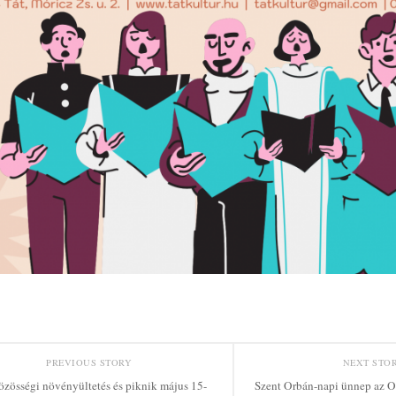
PREVIOUS STORY
NEXT STO
zösségi növényültetés és piknik május 15-
Szent Orbán-napi ünnep az O