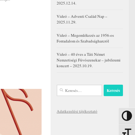
2025.12.14.
Videó – Adventi Család Nap –
2025.11.29.
Videó – Megemlékezés az 1956-os
Forradalom és Szabadságharcról
Videó – 40 éves a Táti Német
Nemzetiségi Fúvószenekar – jubileumi
koncert – 2025.10.19.
Keresés:
Adatkezelési tájékoztató
Nagy kon
Betűmére