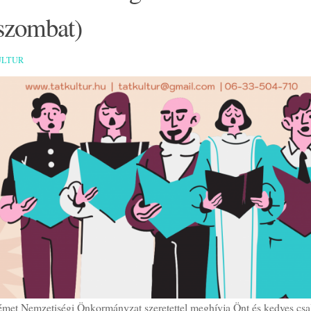
(szombat)
ULTUR
émet Nemzetiségi Önkormányzat szeretettel meghívja Önt és kedves csa