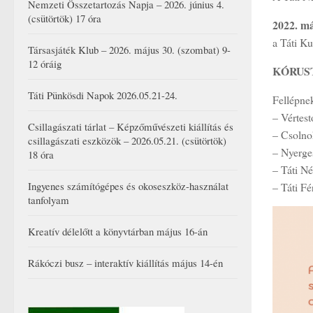
Nemzeti Összetartozás Napja – 2026. június 4.
(csütörtök) 17 óra
2022. má
a Táti K
Társasjáték Klub – 2026. május 30. (szombat) 9-
12 óráig
KÓRUS
Táti Pünkösdi Napok 2026.05.21-24.
Fellépne
– Vértes
Csillagászati tárlat – Képzőművészeti kiállítás és
– Csolno
csillagászati eszközök – 2026.05.21. (csütörtök)
– Nyerge
18 óra
– Táti N
Ingyenes számítógépes és okoseszköz-használat
– Táti Fé
tanfolyam
Kreatív délelőtt a könyvtárban május 16-án
Rákóczi busz – interaktív kiállítás május 14-én