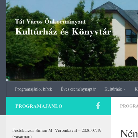
Skip to content
Programajánló, hírek
Éves eseménynaptár
Kultúrház
K
PROGRAMAJÁNLÓ
PROGR
Ném
Festőkurzus Simon M. Veronikával – 2026.07.19.
(vasárnap)