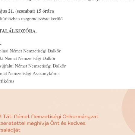
jus 21. (szombat) 15 órára
ultúrházban megrendezésre kerülő
TALÁLKOZÓRA.
k:
tolnai Német Nemzetiségi Dalkör
ki Német Nemzetiségi Dalkör
sújfalui Német Nemzetiségi Dalkör
émet Nemzetiségi Asszonykórus
rfikórus