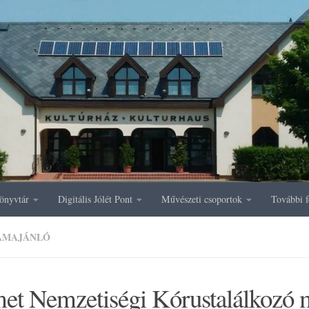
önyvtár
Digitális Jólét Pont
Művészeti csoportok
További f
AMAJÁNLÓ
et Nemzetiségi Kórustalálkozó 