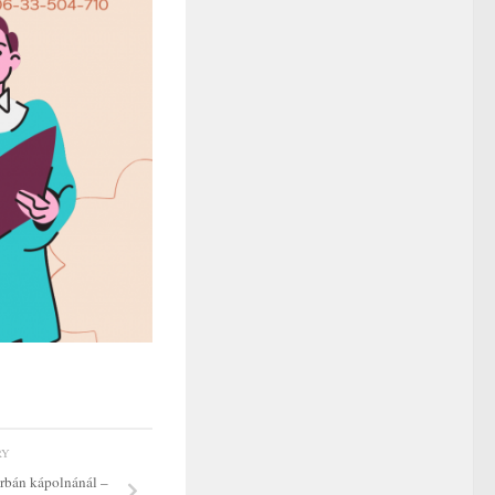
RY
rbán kápolnánál –