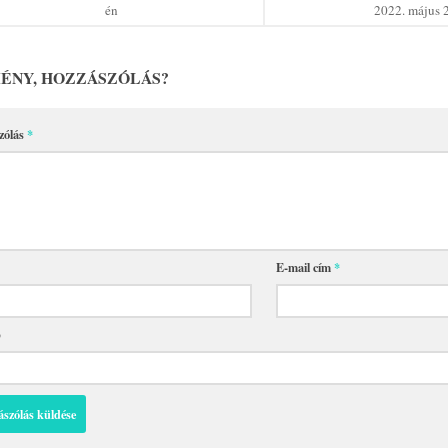
én
2022. május 
ÉNY, HOZZÁSZÓLÁS?
zólás
*
E-mail cím
*
p