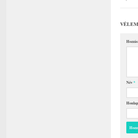
VÉLEM
Hozzás
Név
*
Honla