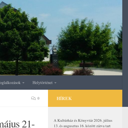
oglalkozások
Helytörténet
HÍREK
0
május 21-
A Kultúrház és Könyvtár 2026. július
13. és augusztus 16. között zárva tart