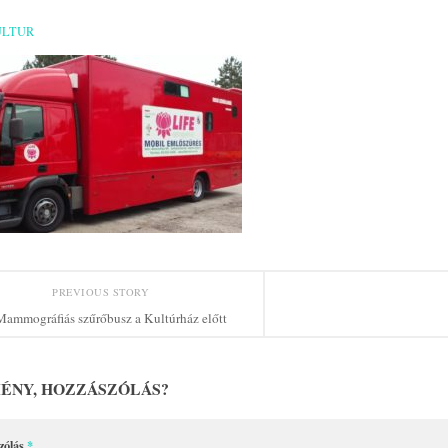
ULTUR
PREVIOUS STORY
Mammográfiás szűrőbusz a Kultúrház előtt
ÉNY, HOZZÁSZÓLÁS?
zólás
*