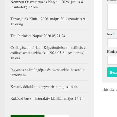
Nemzeti Összetartozás Napja – 2026. június 4.
(csütörtök) 17 óra
Társasjáték Klub – 2026. május 30. (szombat) 9-
12 óráig
Név
*
Táti Pünkösdi Napok 2026.05.21-24.
Csillagászati tárlat – Képzőművészeti kiállítás és
Honla
csillagászati eszközök – 2026.05.21. (csütörtök)
18 óra
Ingyenes számítógépes és okoseszköz-használat
tanfolyam
Kreatív délelőtt a könyvtárban május 16-án
This site
Rákóczi busz – interaktív kiállítás május 14-én