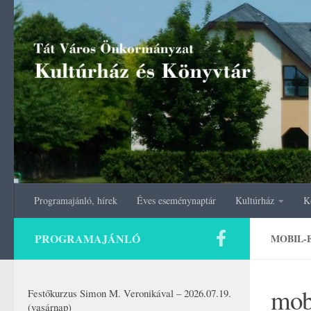
Skip to content
Programajánló, hírek
Éves eseménynaptár
Kultúrház
K
PROGRAMAJÁNLÓ
MOBIL-
mob
Festőkurzus Simon M. Veronikával – 2026.07.19.
(vasárnap)