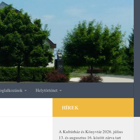
oglalkozások
Helytörténet
HÍREK
A Kultúrház és Könyvtár 2026. július
13. és augusztus 16. között zárva tart