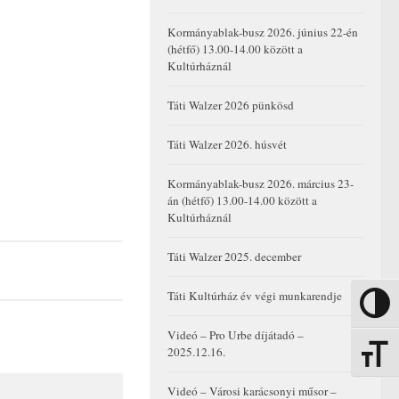
Kormányablak-busz 2026. június 22-én
(hétfő) 13.00-14.00 között a
Kultúrháznál
Táti Walzer 2026 pünkösd
Táti Walzer 2026. húsvét
Kormányablak-busz 2026. március 23-
án (hétfő) 13.00-14.00 között a
Kultúrháznál
Táti Walzer 2025. december
Táti Kultúrház év végi munkarendje
Nagy kon
Videó – Pro Urbe díjátadó –
2025.12.16.
Betűmére
Videó – Városi karácsonyi műsor –