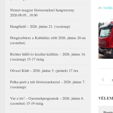
BY
TATK
Német-magyar fúvószenekari hangverseny
2026.08.05., 18.00
Hangfürdő – 2026. június 21. (vasárnap)
Horgászbörze a Kultúrház előtt 2026. június 20-án
(szombat)
Richter hüllő és kisállat kiállítás – 2026. június 14.
(vasárnap) 15-17 óráig
Olvasó Klub – 2026. június 5. (péntek) 17 óra
Polka-parti a táti fúvószenekarral – 2026. június 7.
(vasárnap)
VÉLEM
Vár a tér! – Gyermekprogramok – 2026. június 6.
(szombat) 15-19 óráig
Hozzás