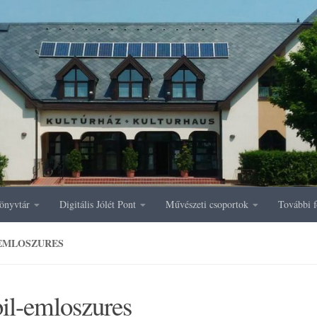
önyvtár
Digitális Jólét Pont
Művészeti csoportok
További f
EMLOSZURES
il-emloszures