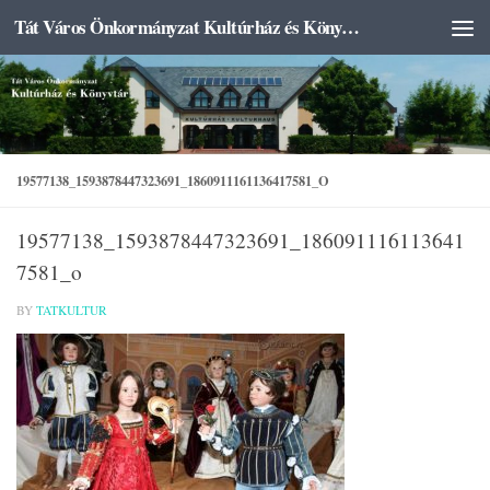
Tát Város Önkormányzat Kultúrház és Könyvtár
Skip to content
19577138_1593878447323691_1860911161136417581_O
19577138_1593878447323691_186091116113641
7581_o
BY
TATKULTUR