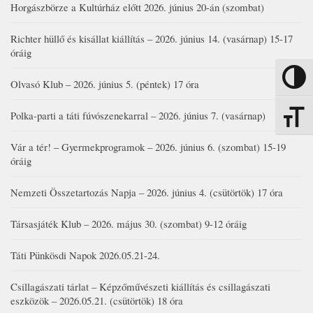
Horgászbörze a Kultúrház előtt 2026. június 20-án (szombat)
Richter hüllő és kisállat kiállítás – 2026. június 14. (vasárnap) 15-17
óráig
Nagy kon
Olvasó Klub – 2026. június 5. (péntek) 17 óra
Polka-parti a táti fúvószenekarral – 2026. június 7. (vasárnap)
Betűmére
Vár a tér! – Gyermekprogramok – 2026. június 6. (szombat) 15-19
óráig
Nemzeti Összetartozás Napja – 2026. június 4. (csütörtök) 17 óra
Társasjáték Klub – 2026. május 30. (szombat) 9-12 óráig
Táti Pünkösdi Napok 2026.05.21-24.
Csillagászati tárlat – Képzőművészeti kiállítás és csillagászati
eszközök – 2026.05.21. (csütörtök) 18 óra