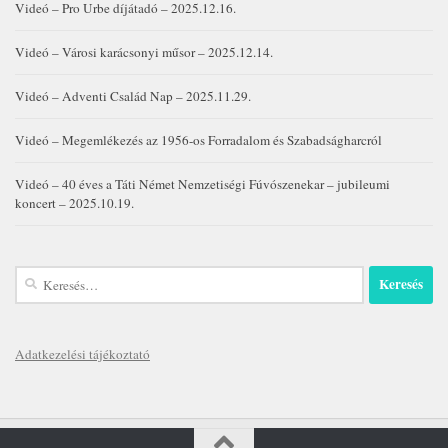
Videó – Pro Urbe díjátadó – 2025.12.16.
Videó – Városi karácsonyi műsor – 2025.12.14.
Videó – Adventi Család Nap – 2025.11.29.
Videó – Megemlékezés az 1956-os Forradalom és Szabadságharcról
Videó – 40 éves a Táti Német Nemzetiségi Fúvószenekar – jubileumi
koncert – 2025.10.19.
Keresés:
Adatkezelési tájékoztató