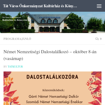
Tát Város Önkormányzat Kultúrház és Könyvtár
Skip to content
PROGRAMAJÁNLÓ
0
Német Nemzetiségi Dalostalálkozó – október 8-án
(vasárnap)
BY
TATKULTUR