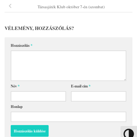
Társasjáték Klub október 7-én (szombat)
VÉLEMÉNY, HOZZÁSZÓLÁS?
Hozzászólás
*
Név
*
E-mail cím
*
Honlap
Nagy kon