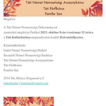
Meghívó
A Táti Német Nemzetiségi Önkormányzat
2023. október 8-án (vasárnap) 15 órára
szeretettel meghívja Önöket
Táti Kultúrházban
Dalostalálkozóra
a
megrendezésre kerülő
.
Közreműködnek:
Gánti Német Nemzetiségi Dalkör
Szomódi Német Nemzetiségi Énekkar
Táti Német Nemzetiségi Asszonykórus
Táti Férfikórus
Familie Sax
2534 Tát, Móricz Zsigmond u.2
tatkultur.hu
|
tatkultur@gmail.com