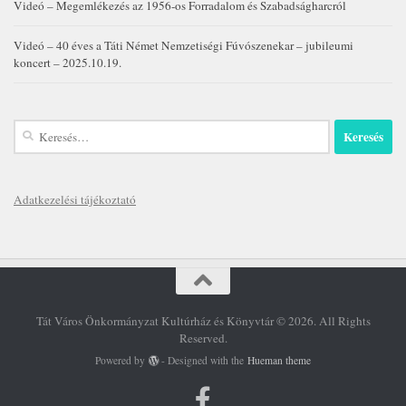
Videó – Megemlékezés az 1956-os Forradalom és Szabadságharcról
Videó – 40 éves a Táti Német Nemzetiségi Fúvószenekar – jubileumi
koncert – 2025.10.19.
Keresés:
Adatkezelési tájékoztató
Tát Város Önkormányzat Kultúrház és Könyvtár © 2026. All Rights
Reserved.
Powered by
- Designed with the
Hueman theme