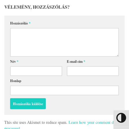
VÉLEMÉNY, HOZZÁSZÓLÁS?
Hozzászólás
*
Név
*
E-mail cím
*
Honlap
Nagy kon
This site uses Akismet to reduce spam.
Learn how your comment data is
processed.