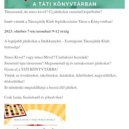
Társasoznál, de nincs kivel? Új játékokat szeretnél kipróbálni?
Ismét várunk a Társasjáték Klub foglalkozására Táton a Könyvtárban!
2023. október 7-én (szombat) 9-12 óráig
A legújabb játékokat a Játékkunyhó – Esztergomi Társasjáték Klub
biztosítja!
Nincs Kivel? vagy nincs Mivel? Csatlakozz hozzánk!
Szeretnél újra társasozni? Megismernél új és szórakoztató játékokat?
Gyere el a TÁTI KÖNYVTÁRBA!
Várjuk az óvodásokat, iskolásokat, fiatalokat, felnőtteket, nagyszülőket,
dédszülőket!
Itt mindenki megtalálhatja a hozzá illő játékot.
Csak lazán, fesztelenül és jókedvűen!