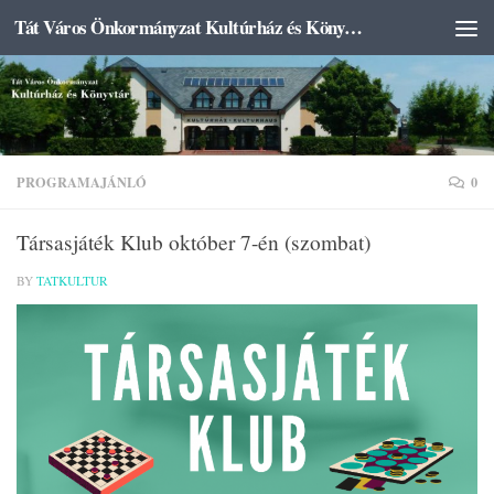
Tát Város Önkormányzat Kultúrház és Könyvtár
Skip to content
PROGRAMAJÁNLÓ
0
Társasjáték Klub október 7-én (szombat)
BY
TATKULTUR