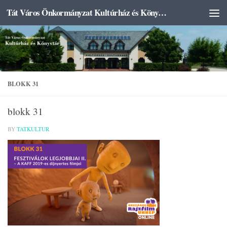
Tát Város Önkormányzat Kultúrház és Könyvtár
Skip to content
BLOKK 31
blokk 31
BY
TATKULTUR