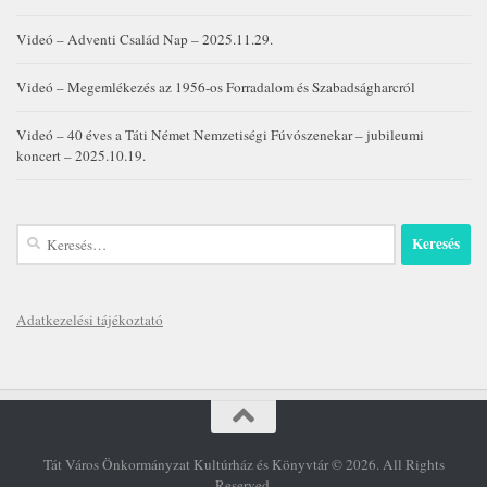
Videó – Adventi Család Nap – 2025.11.29.
Videó – Megemlékezés az 1956-os Forradalom és Szabadságharcról
Videó – 40 éves a Táti Német Nemzetiségi Fúvószenekar – jubileumi
koncert – 2025.10.19.
Keresés:
Adatkezelési tájékoztató
Tát Város Önkormányzat Kultúrház és Könyvtár © 2026. All Rights
Reserved.