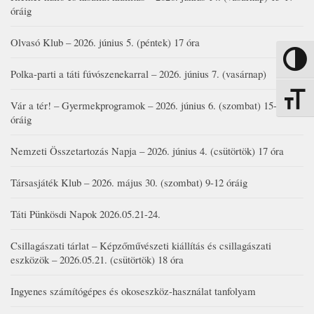
óráig
Olvasó Klub – 2026. június 5. (péntek) 17 óra
Nagy kon
Polka-parti a táti fúvószenekarral – 2026. június 7. (vasárnap)
Betűmére
Vár a tér! – Gyermekprogramok – 2026. június 6. (szombat) 15-19
óráig
Nemzeti Összetartozás Napja – 2026. június 4. (csütörtök) 17 óra
Társasjáték Klub – 2026. május 30. (szombat) 9-12 óráig
Táti Pünkösdi Napok 2026.05.21-24.
Csillagászati tárlat – Képzőművészeti kiállítás és csillagászati
eszközök – 2026.05.21. (csütörtök) 18 óra
Ingyenes számítógépes és okoseszköz-használat tanfolyam