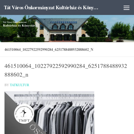
Tát Város Önkormányzat Kultúrház és Könyvtár
Skip to content
461510064_10227922592990284_6251788488932888602_N
461510064_10227922592990284_6251788488932
888602_n
BY
TATKULTUR