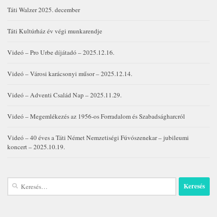
Táti Walzer 2025. december
Táti Kultúrház év végi munkarendje
Videó – Pro Urbe díjátadó – 2025.12.16.
Videó – Városi karácsonyi műsor – 2025.12.14.
Videó – Adventi Család Nap – 2025.11.29.
Videó – Megemlékezés az 1956-os Forradalom és Szabadságharcról
Videó – 40 éves a Táti Német Nemzetiségi Fúvószenekar – jubileumi
koncert – 2025.10.19.
Keresés: