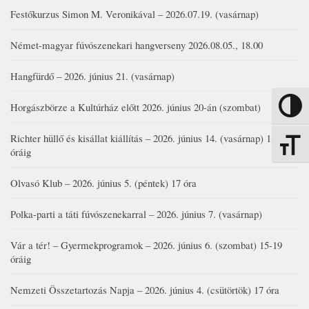
Festőkurzus Simon M. Veronikával – 2026.07.19. (vasárnap)
Német-magyar fúvószenekari hangverseny 2026.08.05., 18.00
Hangfürdő – 2026. június 21. (vasárnap)
Horgászbörze a Kultúrház előtt 2026. június 20-án (szombat)
Nagy kon
Richter hüllő és kisállat kiállítás – 2026. június 14. (vasárnap) 15-17
Betűmére
óráig
Olvasó Klub – 2026. június 5. (péntek) 17 óra
Polka-parti a táti fúvószenekarral – 2026. június 7. (vasárnap)
Vár a tér! – Gyermekprogramok – 2026. június 6. (szombat) 15-19
óráig
Nemzeti Összetartozás Napja – 2026. június 4. (csütörtök) 17 óra