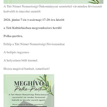
A Táti Német Nemzetiségi Önkormányzat szeretettel vár minden fúvószenét
kedvelőt és táncolni szeretőt
2026. június 7-én (vasárnap) 17-20 óra között
a Táti Kultúrházban megrendezésre kerülő
Polka-partira.
Fellép a Táti Német Nemzetiségi Fúvószenekar.
A belépés ingyenes.
A helyszínen büfé üzemel.
Hozza magával barátait, ismerőseit!