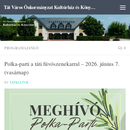
Tát Város Önkormányzat Kultúrház és Könyvtár
Skip to content
PROGRAMAJÁNLÓ
0
Polka-parti a táti fúvószenekarral – 2026. június 7.
(vasárnap)
BY
TATKULTUR