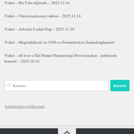
Videó – Pro Urbe díjátadó – 2025.12.16.
Videó – Városi karácsonyi műsor – 2025.12.14.
Videó – Adventi Család Nap – 2025.11.29.
Videó – Megemlékezés az 1956-os Forradalom és Szabadságharcról
Videó – 40 éves a Táti Német Nemzetiségi Fúvószenekar – jubileumi
koncert – 2025.10.19.
Keresés:
Adatkezelési tájékoztató