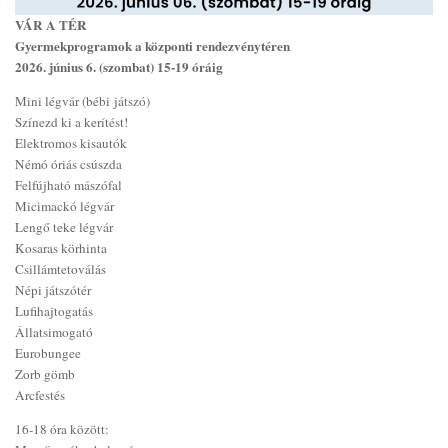
VÁR A TÉR
Gyermekprogramok a központi rendezvénytéren
2026. június 6. (szombat) 15-19 óráig
Mini légvár (bébi játszó)
Színezd ki a kerítést!
Elektromos kisautók
Némó óriás csúszda
Felfújható mászófal
Micimackó légvár
Lengő teke légvár
Kosaras körhinta
Csillámtetoválás
Népi játszótér
Lufihajtogatás
Állatsimogató
Eurobungee
Zorb gömb
Arcfestés
16-18 óra között: