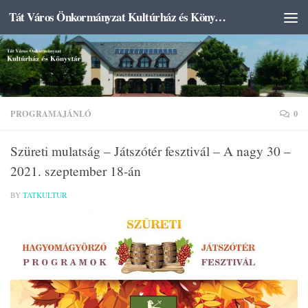
Tát Város Önkormányzat Kultúrház és Könyvtár
Skip to content
PROGRAMAJÁNLÓ
0
Szüreti mulatság – Játszótér fesztivál – A nagy 30 –
2021. szeptember 18-án
BY
TATKULTUR