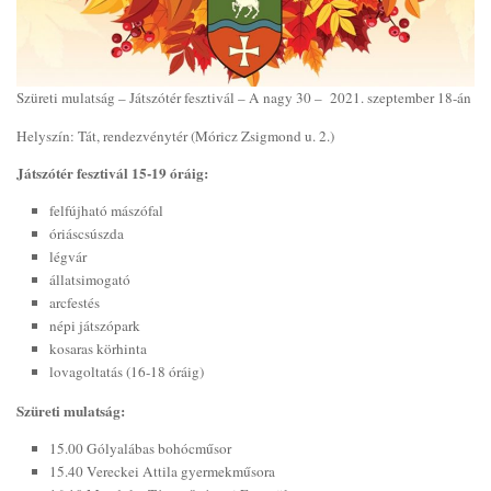
Szüreti mulatság – Játszótér fesztivál – A nagy 30 – 2021. szeptember 18-án
Helyszín: Tát, rendezvénytér (Móricz Zsigmond u. 2.)
Játszótér fesztivál 15-19 óráig:
felfújható mászófal
óriáscsúszda
légvár
állatsimogató
arcfestés
népi játszópark
kosaras körhinta
lovagoltatás (16-18 óráig)
Szüreti mulatság:
15.00 Gólyalábas bohócműsor
15.40 Vereckei Attila gyermekműsora