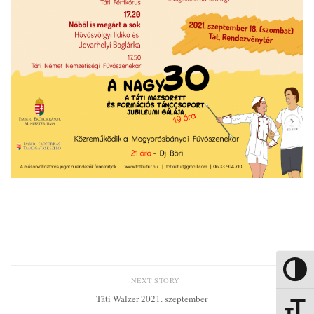
Nagy kon
NEXT STORY
Táti Walzer 2021. szeptember
Betűmére