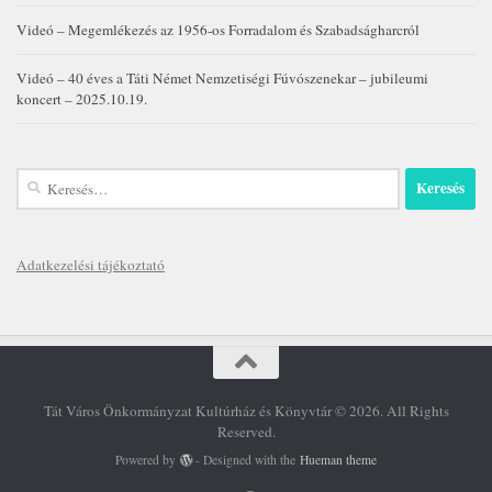
Videó – Megemlékezés az 1956-os Forradalom és Szabadságharcról
Videó – 40 éves a Táti Német Nemzetiségi Fúvószenekar – jubileumi
koncert – 2025.10.19.
Keresés:
Adatkezelési tájékoztató
Tát Város Önkormányzat Kultúrház és Könyvtár © 2026. All Rights
Reserved.
Powered by
- Designed with the
Hueman theme