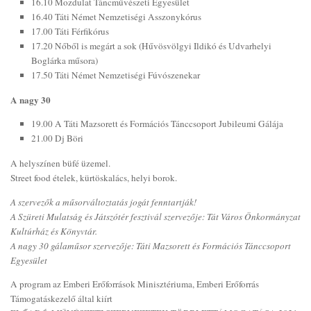
16.10 Mozdulat Táncművészeti Egyesület
16.40 Táti Német Nemzetiségi Asszonykórus
17.00 Táti Férfikórus
17.20 Nőből is megárt a sok (Hűvösvölgyi Ildikó és Udvarhelyi
Boglárka műsora)
17.50 Táti Német Nemzetiségi Fúvószenekar
A nagy 30
19.00 A Táti Mazsorett és Formációs Tánccsoport Jubileumi Gálája
21.00 Dj Böri
A helyszínen büfé üzemel.
Street food ételek, kürtöskalács, helyi borok.
A szervezők a műsorváltoztatás jogát fenntartják!
A Szüreti Mulatság és Játszótér fesztivál szervezője: Tát Város Önkormányzat
Kultúrház és Könyvtár.
A nagy 30 gálaműsor szervezője: Táti Mazsorett és Formációs Tánccsoport
Egyesület
A program az Emberi Erőforrások Minisztériuma, Emberi Erőforrás
Támogatáskezelő által kiírt