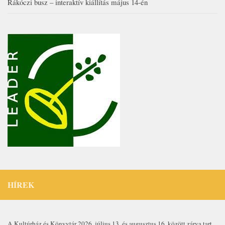
Rákóczi busz – interaktív kiállítás május 14-én
HÍREK
A Kultúrház és Könyvtár 2026. július 13. és augusztus 16. között zárva tart