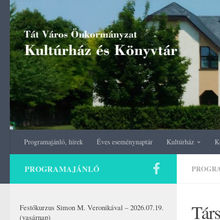
Skip to content
Programajánló, hírek
Éves eseménynaptár
Kultúrház
K
PROGRAMAJÁNLÓ
PROGR
Társ
Festőkurzus Simon M. Veronikával – 2026.07.19.
(vasárnap)