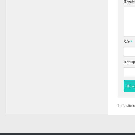
Hozzás
Név
*
Honla
This site