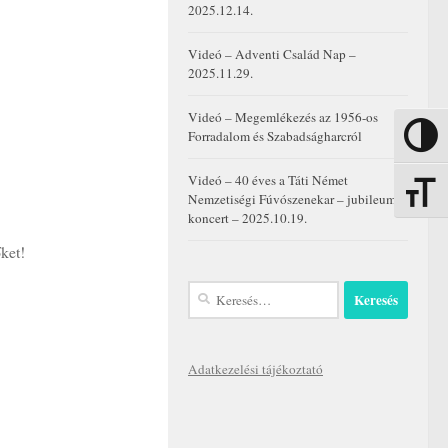
2025.12.14.
Videó – Adventi Család Nap –
2025.11.29.
Videó – Megemlékezés az 1956-os
Forradalom és Szabadságharcról
Nagy kon
Videó – 40 éves a Táti Német
Betűmére
Nemzetiségi Fúvószenekar – jubileumi
koncert – 2025.10.19.
őket!
Keresés:
Adatkezelési tájékoztató