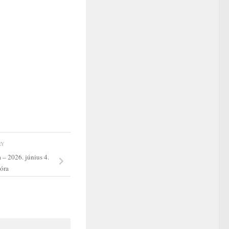
RY
– 2026. június 4.
 óra