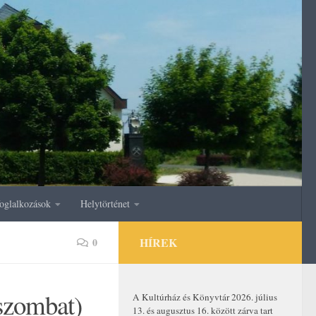
oglalkozások
Helytörténet
HÍREK
0
(szombat)
A Kultúrház és Könyvtár 2026. július
13. és augusztus 16. között zárva tart