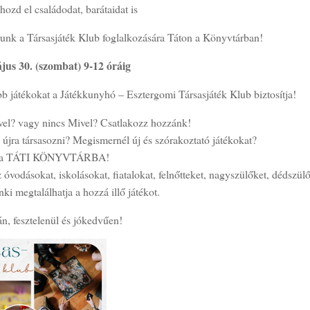
hozd el családodat, barátaidat is
runk a Társasjáték Klub foglalkozására Táton a Könyvtárban!
jus 30. (szombat) 9-12 óráig
b játékokat a Játékkunyhó – Esztergomi Társasjáték Klub biztosítja!
vel? vagy nincs Mivel? Csatlakozz hozzánk!
 újra társasozni? Megismernél új és szórakoztató játékokat?
l a TÁTI KÖNYVTÁRBA!
 óvodásokat, iskolásokat, fiatalokat, felnőtteket, nagyszülőket, dédszül
nki megtalálhatja a hozzá illő játékot.
n, fesztelenül és jókedvűen!