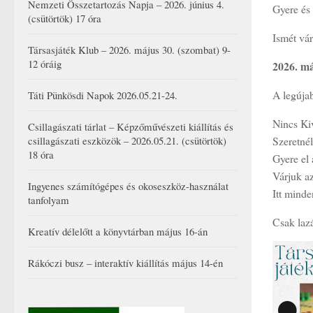
Nemzeti Összetartozás Napja – 2026. június 4.
Gyere és 
(csütörtök) 17 óra
Ismét vá
Társasjáték Klub – 2026. május 30. (szombat) 9-
12 óráig
2026. má
A legújab
Táti Pünkösdi Napok 2026.05.21-24.
Nincs Ki
Csillagászati tárlat – Képzőművészeti kiállítás és
Szeretnél
csillagászati eszközök – 2026.05.21. (csütörtök)
18 óra
Gyere e
Várjuk az
Ingyenes számítógépes és okoseszköz-használat
Itt minde
tanfolyam
Csak lazá
Kreatív délelőtt a könyvtárban május 16-án
Rákóczi busz – interaktív kiállítás május 14-én