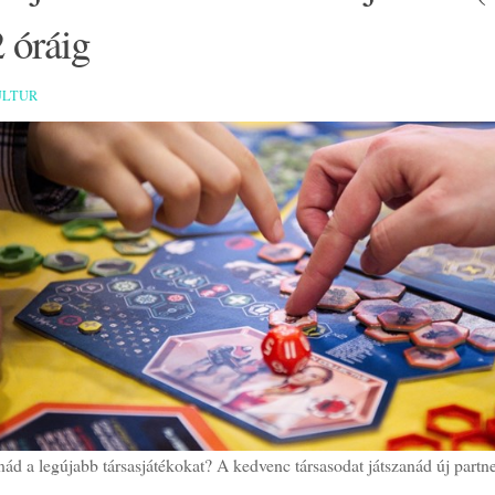
 óráig
ULTUR
ád a legújabb társasjátékokat? A kedvenc társasodat játszanád új partn