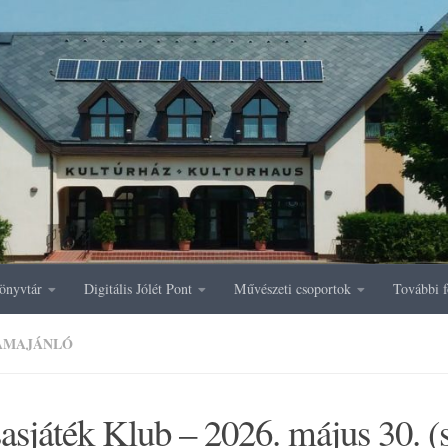
önyvtár
Digitális Jólét Pont
Művészeti csoportok
További f
AMAJÁNLÓ
asjáték Klub – 2026. május 30. 