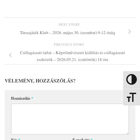
NEXT STORY
Társasjáték Klub – 2026. május 30. (szombat) 9-12 óráig
PREVIOUS STORY
Csillagászati tárlat – Képzőművészeti kiállítás és csillagászati
eszközök – 2026.05.21. (csütörtök) 18 óra
VÉLEMÉNY, HOZZÁSZÓLÁS?
Nagy kon
Betűmére
Hozzászólás
*
Név
*
E-mail cím
*