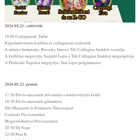
2026.05.21. csütörtök
18.00 Csillagászati Tárlat
Képzőművészeti kiállítás és csillagászati eszközök
A tárlatot bemutatja: Bozsoky János a Táti Csillagász Szakkör vezetője
A kiállítást megnyitja: Szijártó Lajos a Táti Csillagász Szakkör megalapítója
A Pünkösdi Napokat megnyitja: Turi Lajos polgármester
2026.05.22. péntek
17:30 Fúvós-mazsorett felvonulás a rendezvénytér körül
18:30 Fúvós-mazsorett gálaműsor
Táti Mazsorett és Formációs Tánccsoport
Csolnoki Fúvószenekar
Mogyorósbányai Fúvószenekar
20:30 Dj Nope
22:00 Peat Jr.