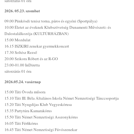
sátorzárás 01 óra
2026. 05.23. szombat
09.00 Pünkösdi tenisz torna, páros és egyéni (Sportpálya)
10.00 Életet az éveknek Klubszövetség Dunamenti Művészeti- és
Dalostalálkozója (KULTÚRHÁZBAN)
15.00 Mozdulat
16.15 ISZKIRI zenekar gyermekkoncert
17.30 Soltész Rezső
20.00 Szikora Róbert és az R-GO
23.00-01.00 InDiretta
sátorzárás 01 óra
2026.05.24. vasárnap
15.00 Táti Óvoda műsora
15.10 Táti III. Béla Általános Iskola Német Nemzetiségi Tánccsoportja
15.20 Táti Nyugdíjas Klub Vegyeskórusa
15.35 Partytúra Kamarakórus
15.50 Táti Német Nemzetiségi Asszonykórus
16.05 Táti Férfikórus
16.45 Táti Német Nemzetiségi Fúvószenekar