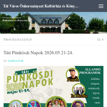
Tát Város Önkormányzat Kultúrház és Könyvtár
Skip to content
PROGRAMAJÁNLÓ
0
Táti Pünkösdi Napok 2026.05.21-24.
BY
TATKULTUR