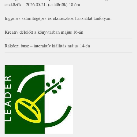
eszközök – 2026.05.21. (csütörtök) 18 óra
Ingyenes számítógépes és okoseszköz-használat tanfolyam
Kreatív délelőtt a könyvtárban május 16-án
Rákóczi busz – interaktív kiállítás május 14-én