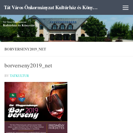
Tát Város Önkormányzat Kultúrház és Könyvtár
Skip to content
BORVERSENY2019_NET
borverseny2019_net
BY
TATKULTUR