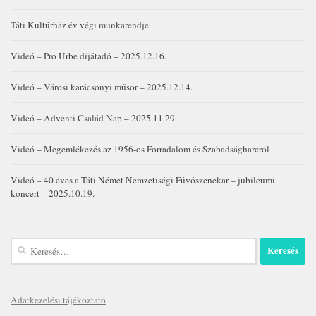
Táti Kultúrház év végi munkarendje
Videó – Pro Urbe díjátadó – 2025.12.16.
Videó – Városi karácsonyi műsor – 2025.12.14.
Videó – Adventi Család Nap – 2025.11.29.
Videó – Megemlékezés az 1956-os Forradalom és Szabadságharcról
Videó – 40 éves a Táti Német Nemzetiségi Fúvószenekar – jubileumi
koncert – 2025.10.19.
Keresés:
Adatkezelési tájékoztató