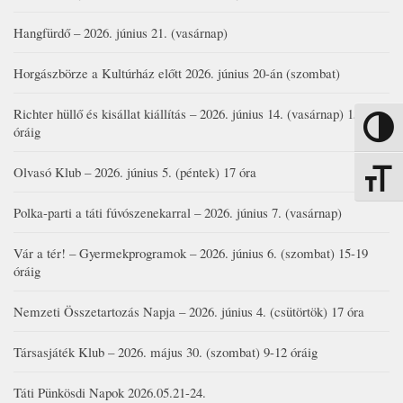
Hangfürdő – 2026. június 21. (vasárnap)
Horgászbörze a Kultúrház előtt 2026. június 20-án (szombat)
Richter hüllő és kisállat kiállítás – 2026. június 14. (vasárnap) 15-17
Nagy kon
óráig
Olvasó Klub – 2026. június 5. (péntek) 17 óra
Betűmére
Polka-parti a táti fúvószenekarral – 2026. június 7. (vasárnap)
Vár a tér! – Gyermekprogramok – 2026. június 6. (szombat) 15-19
óráig
Nemzeti Összetartozás Napja – 2026. június 4. (csütörtök) 17 óra
Társasjáték Klub – 2026. május 30. (szombat) 9-12 óráig
Táti Pünkösdi Napok 2026.05.21-24.