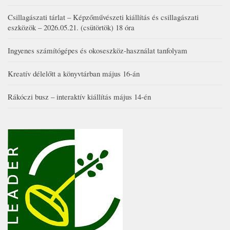
Csillagászati tárlat – Képzőművészeti kiállítás és csillagászati
eszközök – 2026.05.21. (csütörtök) 18 óra
Ingyenes számítógépes és okoseszköz-használat tanfolyam
Kreatív délelőtt a könyvtárban május 16-án
Rákóczi busz – interaktív kiállítás május 14-én