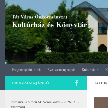
Skip to content
Programajánló, hírek
Éves eseménynaptár
Kultúrház
K
PROGRAMAJÁNLÓ
TATTOR
Festőkurzus Simon M. Veronikával – 2026.07.19.
(vasárnap)