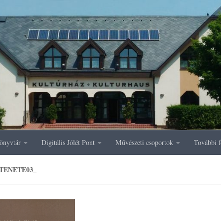
önyvtár
Digitális Jólét Pont
Művészeti csoportok
További f
TENETE03_