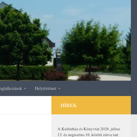
oglalkozások
Helytörténet
HÍREK
A Kultúrház és Könyvtár 2026. július
13. és augusztus 16. között zárva tart