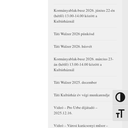
Kormányablak-busz 2026. június 22-én
(hétfő) 13.00-14.00 között a
Kultúrháznál
Táti Walzer 2026 pünkösd
Táti Walzer 2026. húsvét
Kormányablak-busz 2026. március 23-
án (hétfő) 13.00-14.00 között a
Kultúrháznál
Táti Walzer 2025. december
Táti Kultúrház év végi munkarendje
Nagy kon
Videó – Pro Urbe díjátadó –
2025.12.16.
Betűmére
Videó – Városi karácsonyi műsor –