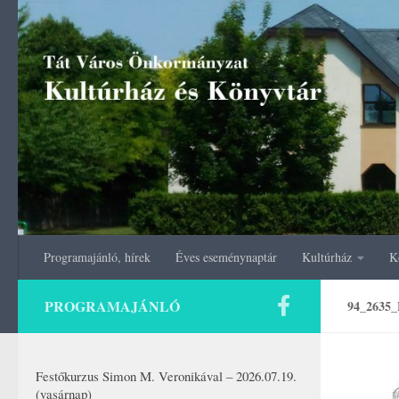
Skip to content
Programajánló, hírek
Éves eseménynaptár
Kultúrház
K
PROGRAMAJÁNLÓ
94_263
Festőkurzus Simon M. Veronikával – 2026.07.19.
(vasárnap)