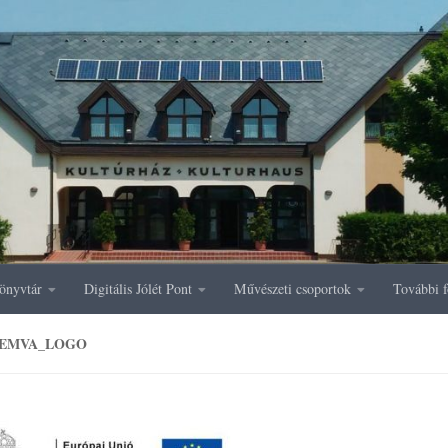
önyvtár
Digitális Jólét Pont
Művészeti csoportok
További f
5_EMVA_LOGO