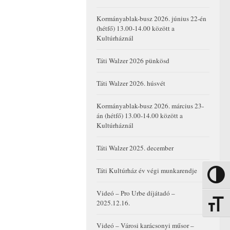
Kormányablak-busz 2026. június 22-én
(hétfő) 13.00-14.00 között a
Kultúrháznál
Táti Walzer 2026 pünkösd
Táti Walzer 2026. húsvét
Kormányablak-busz 2026. március 23-
án (hétfő) 13.00-14.00 között a
Kultúrháznál
Táti Walzer 2025. december
Táti Kultúrház év végi munkarendje
Nagy kon
Videó – Pro Urbe díjátadó –
2025.12.16.
Betűmére
Videó – Városi karácsonyi műsor –