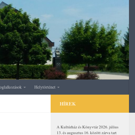
oglalkozások
Helytörténet
HÍREK
A Kultúrház és Könyvtár 2026. július
13. és augusztus 16. között zárva tart