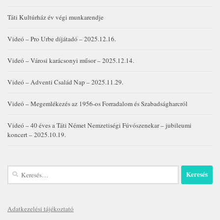
Táti Kultúrház év végi munkarendje
Videó – Pro Urbe díjátadó – 2025.12.16.
Videó – Városi karácsonyi műsor – 2025.12.14.
Videó – Adventi Család Nap – 2025.11.29.
Videó – Megemlékezés az 1956-os Forradalom és Szabadságharcról
Videó – 40 éves a Táti Német Nemzetiségi Fúvószenekar – jubileumi
koncert – 2025.10.19.
Keresés:
Adatkezelési tájékoztató