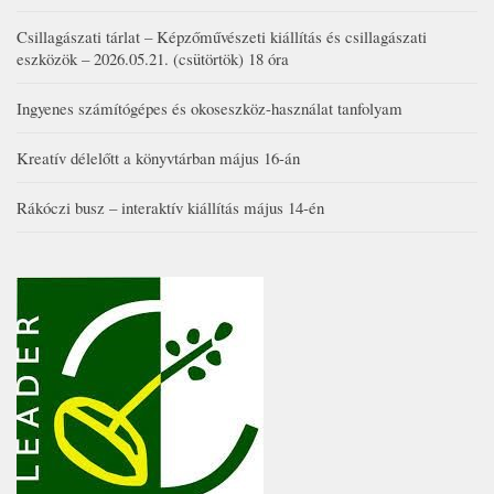
Csillagászati tárlat – Képzőművészeti kiállítás és csillagászati
eszközök – 2026.05.21. (csütörtök) 18 óra
Ingyenes számítógépes és okoseszköz-használat tanfolyam
Kreatív délelőtt a könyvtárban május 16-án
Rákóczi busz – interaktív kiállítás május 14-én