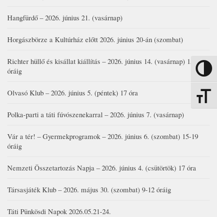
Hangfürdő – 2026. június 21. (vasárnap)
Horgászbörze a Kultúrház előtt 2026. június 20-án (szombat)
Richter hüllő és kisállat kiállítás – 2026. június 14. (vasárnap) 15-17
Nagy kon
óráig
Olvasó Klub – 2026. június 5. (péntek) 17 óra
Betűmére
Polka-parti a táti fúvószenekarral – 2026. június 7. (vasárnap)
Vár a tér! – Gyermekprogramok – 2026. június 6. (szombat) 15-19
óráig
Nemzeti Összetartozás Napja – 2026. június 4. (csütörtök) 17 óra
Társasjáték Klub – 2026. május 30. (szombat) 9-12 óráig
Táti Pünkösdi Napok 2026.05.21-24.