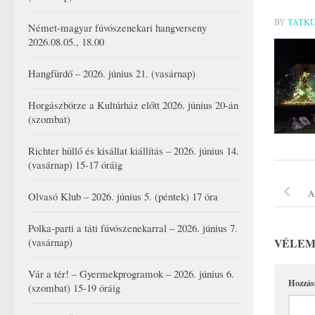
BY
TATK
Német-magyar fúvószenekari hangverseny
2026.08.05., 18.00
Hangfürdő – 2026. június 21. (vasárnap)
Horgászbörze a Kultúrház előtt 2026. június 20-án
(szombat)
Richter hüllő és kisállat kiállítás – 2026. június 14.
(vasárnap) 15-17 óráig
A
Olvasó Klub – 2026. június 5. (péntek) 17 óra
Polka-parti a táti fúvószenekarral – 2026. június 7.
VÉLEM
(vasárnap)
Vár a tér! – Gyermekprogramok – 2026. június 6.
Hozzás
(szombat) 15-19 óráig