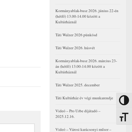
Kormányablak-busz 2026. június 22-én
(hétfő) 13.00-14.00 között a
Kultúrháznál
Táti Walzer 2026 pünkösd
Táti Walzer 2026. húsvét
Kormányablak-busz 2026. március 23-
án (hétfő) 13.00-14.00 között a
Kultúrháznál
Táti Walzer 2025. december
Táti Kultúrház év végi munkarendje
Nagy kon
Videó – Pro Urbe díjátadó –
2025.12.16.
Betűmére
Videó – Városi karácsonyi műsor –