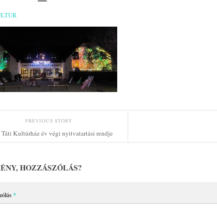
ULTUR
PREVIOUS STORY
 Táti Kultúrház év végi nyitvatartási rendje
ÉNY, HOZZÁSZÓLÁS?
zólás
*