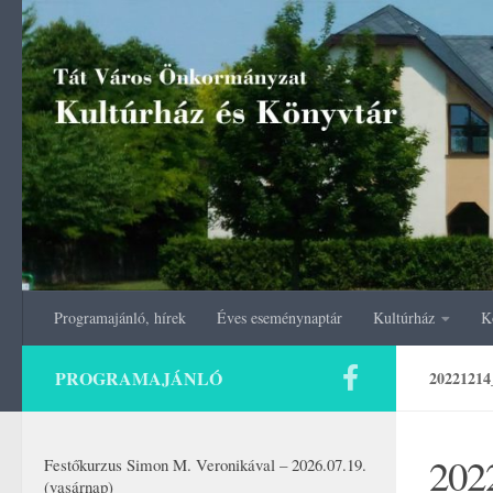
Skip to content
Programajánló, hírek
Éves eseménynaptár
Kultúrház
K
PROGRAMAJÁNLÓ
20221214
202
Festőkurzus Simon M. Veronikával – 2026.07.19.
(vasárnap)