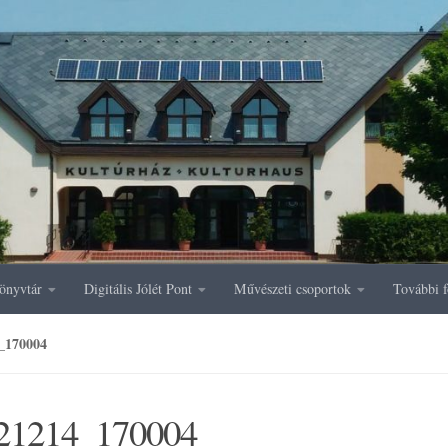
önyvtár
Digitális Jólét Pont
Művészeti csoportok
További f
_170004
21214_170004