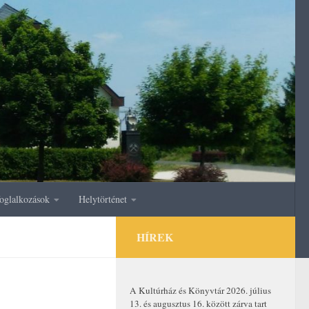
oglalkozások
Helytörténet
HÍREK
A Kultúrház és Könyvtár 2026. július
13. és augusztus 16. között zárva tart