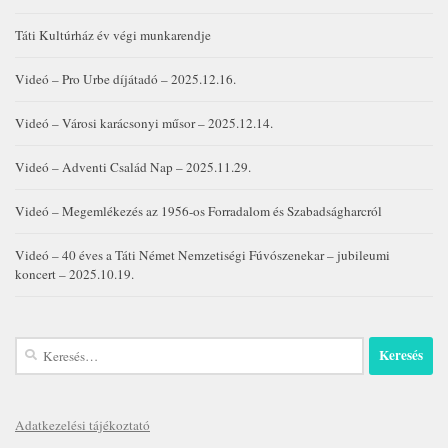
Táti Kultúrház év végi munkarendje
Videó – Pro Urbe díjátadó – 2025.12.16.
Videó – Városi karácsonyi műsor – 2025.12.14.
Videó – Adventi Család Nap – 2025.11.29.
Videó – Megemlékezés az 1956-os Forradalom és Szabadságharcról
Videó – 40 éves a Táti Német Nemzetiségi Fúvószenekar – jubileumi
koncert – 2025.10.19.
Keresés:
Adatkezelési tájékoztató