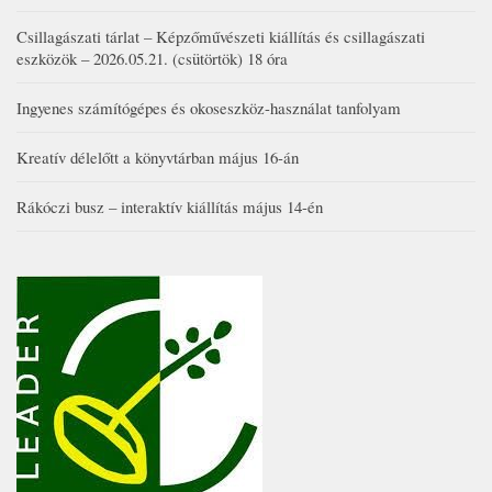
Csillagászati tárlat – Képzőművészeti kiállítás és csillagászati
eszközök – 2026.05.21. (csütörtök) 18 óra
Ingyenes számítógépes és okoseszköz-használat tanfolyam
Kreatív délelőtt a könyvtárban május 16-án
Rákóczi busz – interaktív kiállítás május 14-én