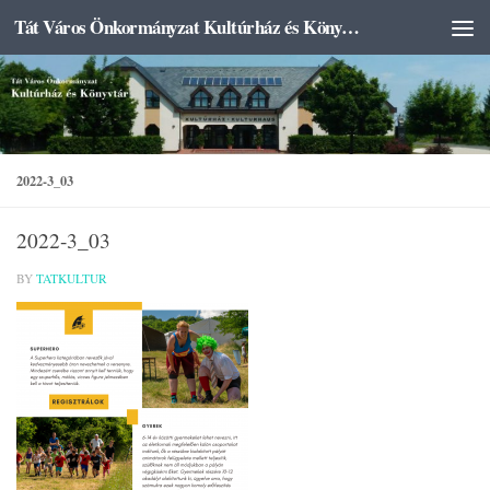
Tát Város Önkormányzat Kultúrház és Könyvtár
Skip to content
2022-3_03
2022-3_03
BY
TATKULTUR