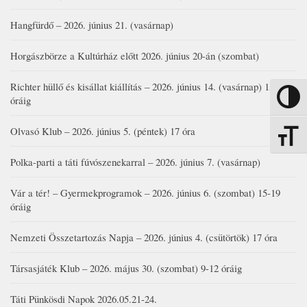
Hangfürdő – 2026. június 21. (vasárnap)
Horgászbörze a Kultúrház előtt 2026. június 20-án (szombat)
Richter hüllő és kisállat kiállítás – 2026. június 14. (vasárnap) 15-17
Nagy kon
óráig
Olvasó Klub – 2026. június 5. (péntek) 17 óra
Betűmére
Polka-parti a táti fúvószenekarral – 2026. június 7. (vasárnap)
Vár a tér! – Gyermekprogramok – 2026. június 6. (szombat) 15-19
óráig
Nemzeti Összetartozás Napja – 2026. június 4. (csütörtök) 17 óra
Társasjáték Klub – 2026. május 30. (szombat) 9-12 óráig
Táti Pünkösdi Napok 2026.05.21-24.