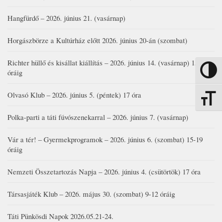
Hangfürdő – 2026. június 21. (vasárnap)
Horgászbörze a Kultúrház előtt 2026. június 20-án (szombat)
Richter hüllő és kisállat kiállítás – 2026. június 14. (vasárnap) 15-17
Nagy kon
óráig
Olvasó Klub – 2026. június 5. (péntek) 17 óra
Betűmére
Polka-parti a táti fúvószenekarral – 2026. június 7. (vasárnap)
Vár a tér! – Gyermekprogramok – 2026. június 6. (szombat) 15-19
óráig
Nemzeti Összetartozás Napja – 2026. június 4. (csütörtök) 17 óra
Társasjáték Klub – 2026. május 30. (szombat) 9-12 óráig
Táti Pünkösdi Napok 2026.05.21-24.