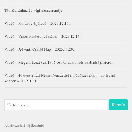
Táti Kultúrház év végi munkarendje
Videó – Pro Urbe díjátadó – 2025.12.16.
Videó – Városi karácsonyi műsor – 2025.12.14.
Videó – Adventi Család Nap – 2025.11.29.
Videó – Megemlékezés az 1956-os Forradalom és Szabadságharcról
Videó – 40 éves a Táti Német Nemzetiségi Fúvószenekar – jubileumi
koncert – 2025.10.19.
Keresés:
Adatkezelési tájékoztató