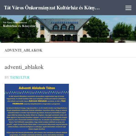
Tát Város Önkormányzat Kultúrház és Könyvtár
Skip to content
ADVENTI_ABLAKOK
adventi_ablakok
BY
TATKULTUR