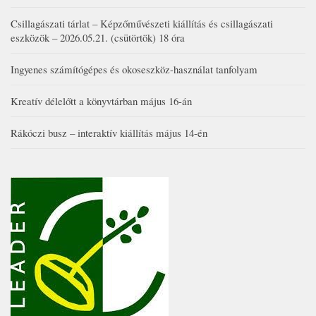
Csillagászati tárlat – Képzőművészeti kiállítás és csillagászati
eszközök – 2026.05.21. (csütörtök) 18 óra
Ingyenes számítógépes és okoseszköz-használat tanfolyam
Kreatív délelőtt a könyvtárban május 16-án
Rákóczi busz – interaktív kiállítás május 14-én