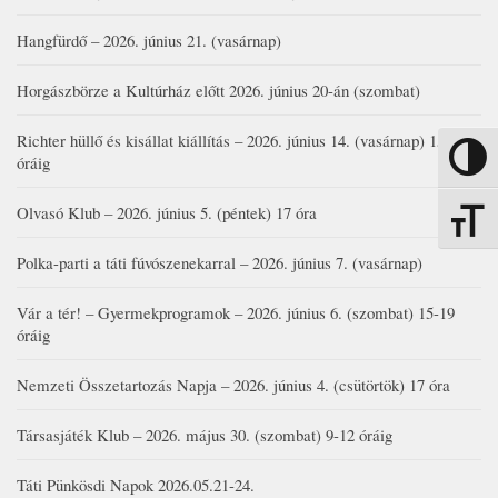
Hangfürdő – 2026. június 21. (vasárnap)
Horgászbörze a Kultúrház előtt 2026. június 20-án (szombat)
Richter hüllő és kisállat kiállítás – 2026. június 14. (vasárnap) 15-17
Nagy kon
óráig
Olvasó Klub – 2026. június 5. (péntek) 17 óra
Betűmére
Polka-parti a táti fúvószenekarral – 2026. június 7. (vasárnap)
Vár a tér! – Gyermekprogramok – 2026. június 6. (szombat) 15-19
óráig
Nemzeti Összetartozás Napja – 2026. június 4. (csütörtök) 17 óra
Társasjáték Klub – 2026. május 30. (szombat) 9-12 óráig
Táti Pünkösdi Napok 2026.05.21-24.