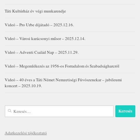
Táti Kultúrház év végi munkarendje
Videó – Pro Urbe díjátadó – 2025.12.16.
Videó – Városi karácsonyi műsor – 2025.12.14.
Videó – Adventi Család Nap – 2025.11.29.
Videó – Megemlékezés az 1956-os Forradalom és Szabadságharcról
Videó – 40 éves a Táti Német Nemzetiségi Fúvószenekar – jubileumi
koncert – 2025.10.19.
Keresés:
Adatkezelési tájékoztató