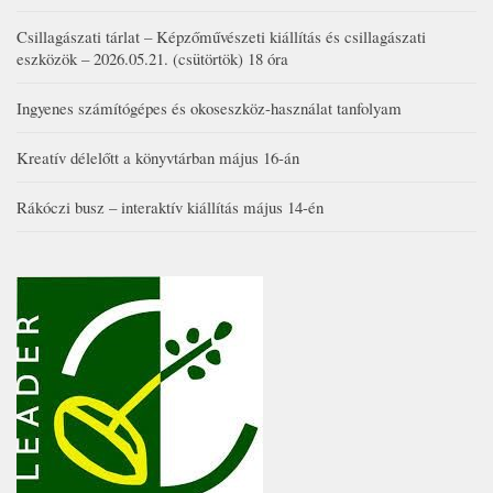
Csillagászati tárlat – Képzőművészeti kiállítás és csillagászati
eszközök – 2026.05.21. (csütörtök) 18 óra
Ingyenes számítógépes és okoseszköz-használat tanfolyam
Kreatív délelőtt a könyvtárban május 16-án
Rákóczi busz – interaktív kiállítás május 14-én