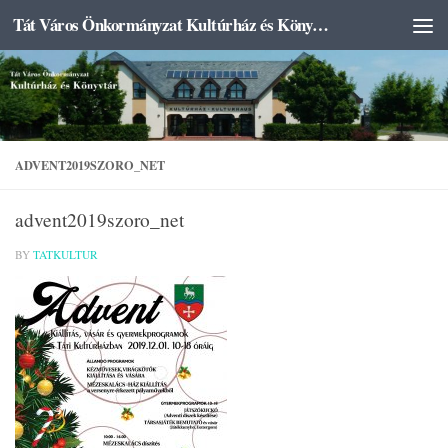
Tát Város Önkormányzat Kultúrház és Könyvtár
Skip to content
ADVENT2019SZORO_NET
advent2019szoro_net
BY
TATKULTUR