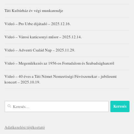
Táti Kultúrház év végi munkarendje
Videó – Pro Urbe díjátadó – 2025.12.16.
Videó – Városi karácsonyi műsor – 2025.12.14.
Videó – Adventi Család Nap – 2025.11.29.
Videó – Megemlékezés az 1956-os Forradalom és Szabadságharcról
Videó – 40 éves a Táti Német Nemzetiségi Fúvószenekar – jubileumi
koncert – 2025.10.19.
Keresés:
Adatkezelési tájékoztató