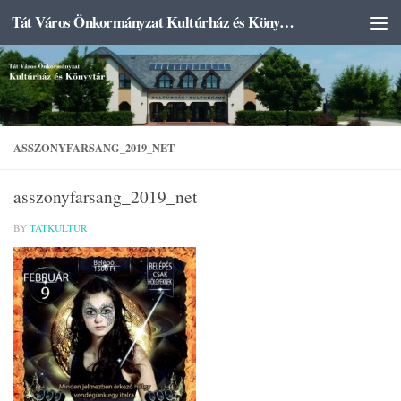
Tát Város Önkormányzat Kultúrház és Könyvtár
Skip to content
ASSZONYFARSANG_2019_NET
asszonyfarsang_2019_net
BY
TATKULTUR