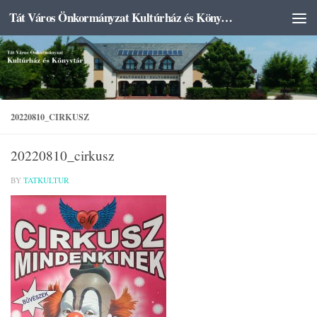
Tát Város Önkormányzat Kultúrház és Könyvtár
Skip to content
20220810_CIRKUSZ
20220810_cirkusz
BY
TATKULTUR