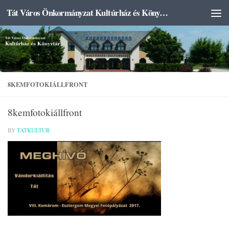
Tát Város Önkormányzat Kultúrház és Könyvtár
Skip to content
8KEMFOTOKIÁLLFRONT
8kemfotokiállfront
BY
TATKULTUR