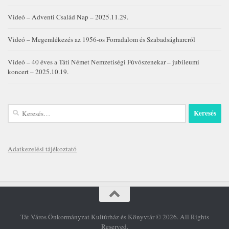
Videó – Adventi Család Nap – 2025.11.29.
Videó – Megemlékezés az 1956-os Forradalom és Szabadságharcról
Videó – 40 éves a Táti Német Nemzetiségi Fúvószenekar – jubileumi
koncert – 2025.10.19.
Keresés:
Adatkezelési tájékoztató
Tát Város Önkormányzat Kultúrház és Könyvtár © 2026. All Rights
Reserved.