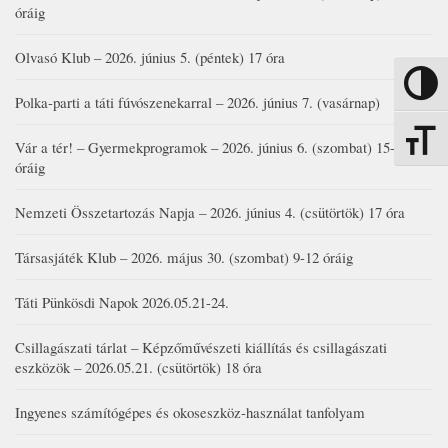
óráig
Olvasó Klub – 2026. június 5. (péntek) 17 óra
Nagy kon
Polka-parti a táti fúvószenekarral – 2026. június 7. (vasárnap)
Betűmére
Vár a tér! – Gyermekprogramok – 2026. június 6. (szombat) 15-19
óráig
Nemzeti Összetartozás Napja – 2026. június 4. (csütörtök) 17 óra
Társasjáték Klub – 2026. május 30. (szombat) 9-12 óráig
Táti Pünkösdi Napok 2026.05.21-24.
Csillagászati tárlat – Képzőművészeti kiállítás és csillagászati
eszközök – 2026.05.21. (csütörtök) 18 óra
Ingyenes számítógépes és okoseszköz-használat tanfolyam