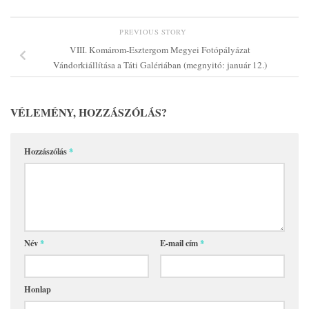
PREVIOUS STORY
VIII. Komárom-Esztergom Megyei Fotópályázat
Vándorkiállítása a Táti Galériában (megnyitó: január 12.)
VÉLEMÉNY, HOZZÁSZÓLÁS?
Hozzászólás
*
Név
*
E-mail cím
*
Honlap