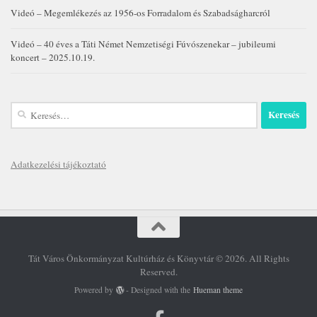
Videó – Megemlékezés az 1956-os Forradalom és Szabadságharcról
Videó – 40 éves a Táti Német Nemzetiségi Fúvószenekar – jubileumi
koncert – 2025.10.19.
Keresés:
Adatkezelési tájékoztató
Tát Város Önkormányzat Kultúrház és Könyvtár © 2026. All Rights
Reserved.
Powered by
- Designed with the
Hueman theme