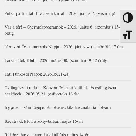
Polka-parti a táti fúvószenekarral – 2026. június 7. (vasárnap)
Nagy kon
Vár a tér! – Gyermekprogramok – 2026. június 6. (szombat) 15-19
óráig
Betűmére
Nemzeti Összetartozás Napja – 2026. június 4. (csütörtök) 17 óra
Társasjáték Klub – 2026. május 30. (szombat) 9-12 óráig
Táti Pünkösdi Napok 2026.05.21-24.
Csillagászati tárlat – Képzőművészeti kiállítás és csillagászati
eszközök – 2026.05.21. (csütörtök) 18 óra
Ingyenes számítógépes és okoseszköz-használat tanfolyam
Kreatív délelőtt a könyvtárban május 16-án
Rákóczi busz – interaktív kiállítás május 14-én