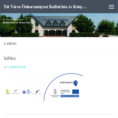
Tát Város Önkormányzat Kultúrház és Könyvtár
Skip to content
LABLEC
lablec
BY
TATKULTUR