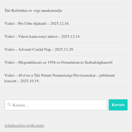
Táti Kultúrház év végi munkarendje
Videó – Pro Urbe díjátadó – 2025.12.16.
Videó – Városi karácsonyi műsor – 2025.12.14.
Videó – Adventi Család Nap – 2025.11.29.
Videó – Megemlékezés az 1956-os Forradalom és Szabadságharcról
Videó – 40 éves a Táti Német Nemzetiségi Fúvószenekar – jubileumi
koncert – 2025.10.19.
Keresés:
Adatkezelési tájékoztató