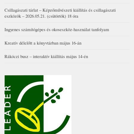
Csillagászati tárlat – Képzőművészeti kiállítás és csillagászati
eszközök – 2026.05.21. (csütörtök) 18 óra
Ingyenes számítógépes és okoseszköz-használat tanfolyam
Kreatív délelőtt a könyvtárban május 16-án
Rákóczi busz – interaktív kiállítás május 14-én