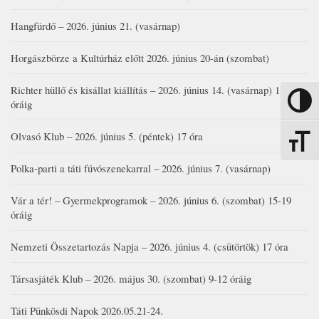
Hangfürdő – 2026. június 21. (vasárnap)
Horgászbörze a Kultúrház előtt 2026. június 20-án (szombat)
Richter hüllő és kisállat kiállítás – 2026. június 14. (vasárnap) 15-17
Nagy kon
óráig
Olvasó Klub – 2026. június 5. (péntek) 17 óra
Betűmére
Polka-parti a táti fúvószenekarral – 2026. június 7. (vasárnap)
Vár a tér! – Gyermekprogramok – 2026. június 6. (szombat) 15-19
óráig
Nemzeti Összetartozás Napja – 2026. június 4. (csütörtök) 17 óra
Társasjáték Klub – 2026. május 30. (szombat) 9-12 óráig
Táti Pünkösdi Napok 2026.05.21-24.