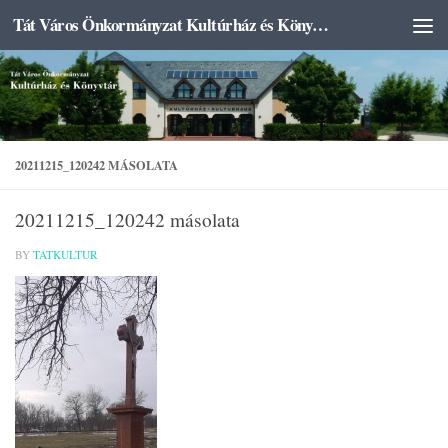
Tát Város Önkormányzat Kultúrház és Könyvtár
Skip to content
20211215_120242 MÁSOLATA
20211215_120242 másolata
BY
TATKULTUR