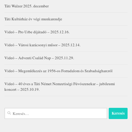
Táti Walzer 2025. december
Táti Kultúrház év végi munkarendje
Videó – Pro Urbe díjátadó – 2025.12.16.
Videó – Városi karácsonyi műsor – 2025.12.14.
Videó – Adventi Család Nap – 2025.11.29.
Videó – Megemlékezés az 1956-os Forradalom és Szabadságharcról
Videó – 40 éves a Táti Német Nemzetiségi Fúvószenekar – jubileumi
koncert – 2025.10.19.
Keresés: