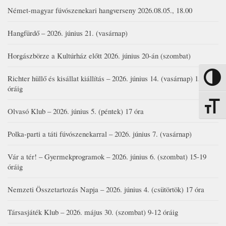
Német-magyar fúvószenekari hangverseny 2026.08.05., 18.00
Hangfürdő – 2026. június 21. (vasárnap)
Horgászbörze a Kultúrház előtt 2026. június 20-án (szombat)
Richter hüllő és kisállat kiállítás – 2026. június 14. (vasárnap) 15-17
Nagy kon
óráig
Betűmére
Olvasó Klub – 2026. június 5. (péntek) 17 óra
Polka-parti a táti fúvószenekarral – 2026. június 7. (vasárnap)
Vár a tér! – Gyermekprogramok – 2026. június 6. (szombat) 15-19
óráig
Nemzeti Összetartozás Napja – 2026. június 4. (csütörtök) 17 óra
Társasjáték Klub – 2026. május 30. (szombat) 9-12 óráig