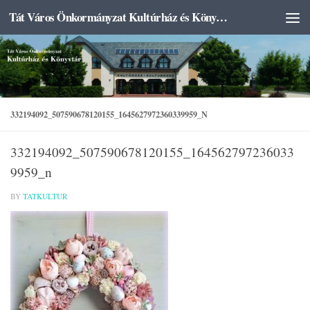
Tát Város Önkormányzat Kultúrház és Könyvtár
Skip to content
332194092_507590678120155_1645627972360339959_N
332194092_507590678120155_164562797236033
9959_n
BY
TATKULTUR