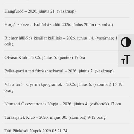
Hangfürdő – 2026. június 21. (vasárnap)
Horgászbörze a Kultúrház előtt 2026. június 20-án (szombat)
Richter hüllő és kisállat kiállítás – 2026. június 14. (vasárnap) 15-17
Nagy kon
óráig
Olvasó Klub – 2026. június 5. (péntek) 17 óra
Betűmére
Polka-parti a táti fúvószenekarral – 2026. június 7. (vasárnap)
Vár a tér! – Gyermekprogramok – 2026. június 6. (szombat) 15-19
óráig
Nemzeti Összetartozás Napja – 2026. június 4. (csütörtök) 17 óra
Társasjáték Klub – 2026. május 30. (szombat) 9-12 óráig
Táti Pünkösdi Napok 2026.05.21-24.