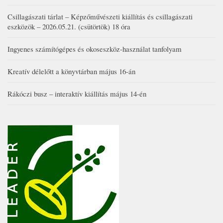
Csillagászati tárlat – Képzőművészeti kiállítás és csillagászati
eszközök – 2026.05.21. (csütörtök) 18 óra
Ingyenes számítógépes és okoseszköz-használat tanfolyam
Kreatív délelőtt a könyvtárban május 16-án
Rákóczi busz – interaktív kiállítás május 14-én