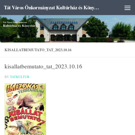
Tát Város Önkormányzat Kultúrház és Könyvtár
Skip to content
KISALLATBEMUTATO_TAT_2023.10.16
kisallatbemutato_tat_2023.10.16
BY
TATKULTUR