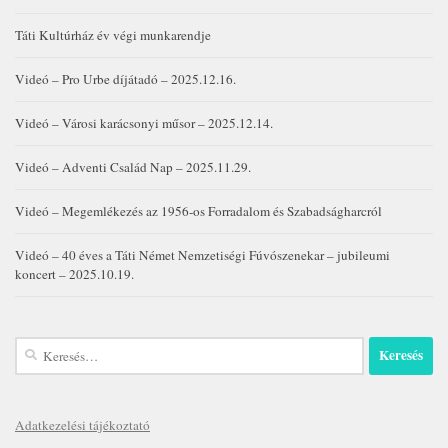
Táti Kultúrház év végi munkarendje
Videó – Pro Urbe díjátadó – 2025.12.16.
Videó – Városi karácsonyi műsor – 2025.12.14.
Videó – Adventi Család Nap – 2025.11.29.
Videó – Megemlékezés az 1956-os Forradalom és Szabadságharcról
Videó – 40 éves a Táti Német Nemzetiségi Fúvószenekar – jubileumi
koncert – 2025.10.19.
Keresés:
Adatkezelési tájékoztató