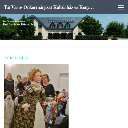
Tát Város Önkormányzat Kultúrház és Könyvtár
Skip to content
BY
TATKULTUR