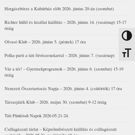
Horgászbörze a Kultúrház előtt 2026. június 20-án (szombat)
Richter hüllő és kisállat kiállítás – 2026. június 14. (vasárnap) 15-17
óráig
Nagy kon
Olvasó Klub – 2026. június 5. (péntek) 17 óra
Betűmére
Polka-parti a táti fúvószenekarral – 2026. június 7. (vasárnap)
Vár a tér! – Gyermekprogramok – 2026. június 6. (szombat) 15-19
óráig
Nemzeti Összetartozás Napja – 2026. június 4. (csütörtök) 17 óra
Társasjáték Klub – 2026. május 30. (szombat) 9-12 óráig
Táti Pünkösdi Napok 2026.05.21-24.
Csillagászati tárlat – Képzőművészeti kiállítás és csillagászati
eszközök – 2026.05.21. (csütörtök) 18 óra