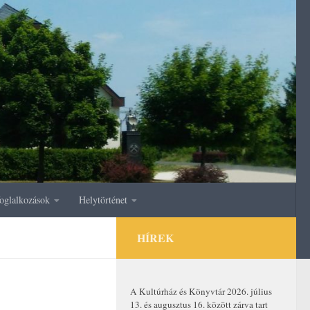
oglalkozások
Helytörténet
HÍREK
A Kultúrház és Könyvtár 2026. július
13. és augusztus 16. között zárva tart