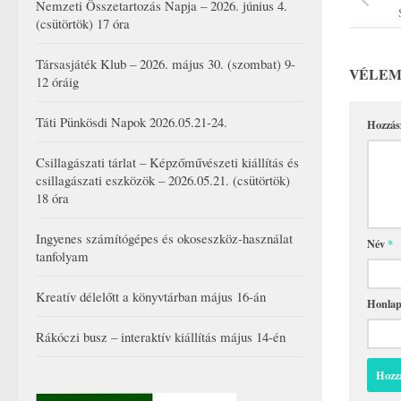
Nemzeti Összetartozás Napja – 2026. június 4.
(csütörtök) 17 óra
Társasjáték Klub – 2026. május 30. (szombat) 9-
VÉLEM
12 óráig
Táti Pünkösdi Napok 2026.05.21-24.
Hozzás
Csillagászati tárlat – Képzőművészeti kiállítás és
csillagászati eszközök – 2026.05.21. (csütörtök)
18 óra
Ingyenes számítógépes és okoseszköz-használat
Név
*
tanfolyam
Kreatív délelőtt a könyvtárban május 16-án
Honla
Rákóczi busz – interaktív kiállítás május 14-én