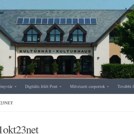
önyvtár
Digitális Jólét Pont
Művészeti csoportok
További f
T23NET
1okt23net