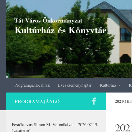
Skip to content
Programajánló, hírek
Éves eseménynaptár
Kultúrház
K
PROGRAMAJÁNLÓ
2021OK
202
Festőkurzus Simon M. Veronikával – 2026.07.19.
(vasárnap)