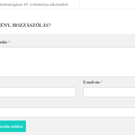
Szabadságharc 65. évfordulója alkalmából
ÉNY, HOZZÁSZÓLÁS?
zólás
*
E-mail cím
*
p