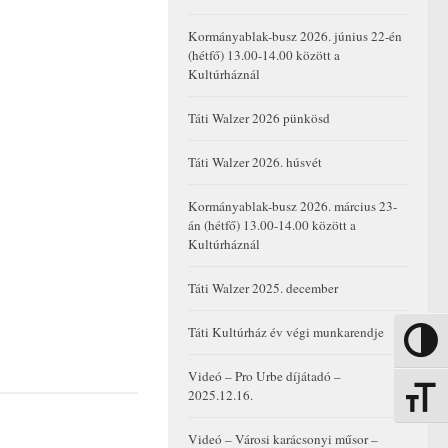
Kormányablak-busz 2026. június 22-én
(hétfő) 13.00-14.00 között a
Kultúrháznál
Táti Walzer 2026 pünkösd
Táti Walzer 2026. húsvét
Kormányablak-busz 2026. március 23-
án (hétfő) 13.00-14.00 között a
Kultúrháznál
Táti Walzer 2025. december
Táti Kultúrház év végi munkarendje
Nagy kon
Videó – Pro Urbe díjátadó –
2025.12.16.
Betűmére
Videó – Városi karácsonyi műsor –