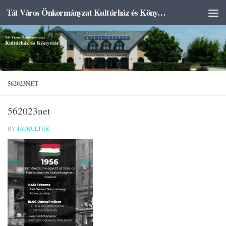
Tát Város Önkormányzat Kultúrház és Könyvtár
Skip to content
562023NET
562023net
BY
TATKULTUR