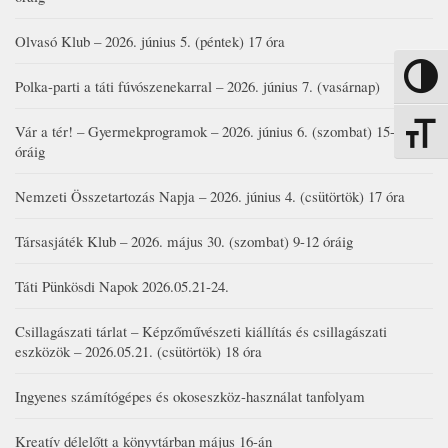
Olvasó Klub – 2026. június 5. (péntek) 17 óra
Nagy kon
Polka-parti a táti fúvószenekarral – 2026. június 7. (vasárnap)
Vár a tér! – Gyermekprogramok – 2026. június 6. (szombat) 15-19
Betűmére
óráig
Nemzeti Összetartozás Napja – 2026. június 4. (csütörtök) 17 óra
Társasjáték Klub – 2026. május 30. (szombat) 9-12 óráig
Táti Pünkösdi Napok 2026.05.21-24.
Csillagászati tárlat – Képzőművészeti kiállítás és csillagászati
eszközök – 2026.05.21. (csütörtök) 18 óra
Ingyenes számítógépes és okoseszköz-használat tanfolyam
Kreatív délelőtt a könyvtárban május 16-án