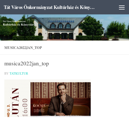
Tát Város Önkormányzat Kultúrház és Könyvtár
Skip to content
MUSICA2022JAN_TOP
musica2022jan_top
BY
TATKULTUR