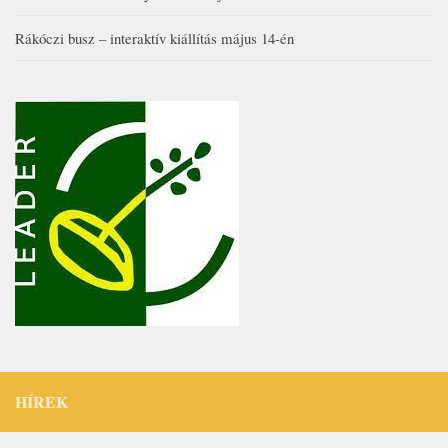
Rákóczi busz – interaktív kiállítás május 14-én
HÍREK