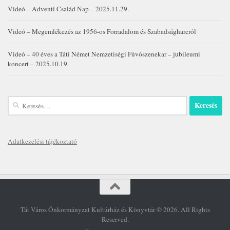
Videó – Adventi Család Nap – 2025.11.29.
Videó – Megemlékezés az 1956-os Forradalom és Szabadságharcról
Videó – 40 éves a Táti Német Nemzetiségi Fúvószenekar – jubileumi
koncert – 2025.10.19.
Keresés:
Adatkezelési tájékoztató
Tát Város Önkormányzat Kultúrház és Könyvtár © 2026. All Rights
Reserved.