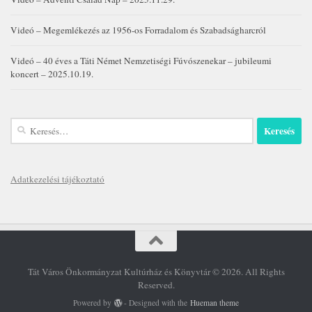
Videó – Megemlékezés az 1956-os Forradalom és Szabadságharcról
Videó – 40 éves a Táti Német Nemzetiségi Fúvószenekar – jubileumi
koncert – 2025.10.19.
Keresés:
Adatkezelési tájékoztató
Tát Város Önkormányzat Kultúrház és Könyvtár © 2026. All Rights
Reserved.
Powered by
- Designed with the
Hueman theme