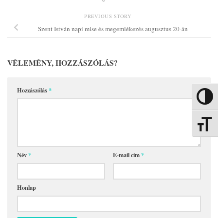
PREVIOUS STORY
Szent István napi mise és megemlékezés augusztus 20-án
VÉLEMÉNY, HOZZÁSZÓLÁS?
Hozzászólás
*
Nagy kon
Betűmére
Név
*
E-mail cím
*
Honlap