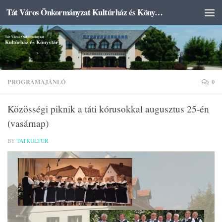
Tát Város Önkormányzat Kultúrház és Könyvtár
Skip to content
PROGRAMAJÁNLÓ
0
Közösségi piknik a táti kórusokkal augusztus 25-én
(vasárnap)
BY
TATKULTUR