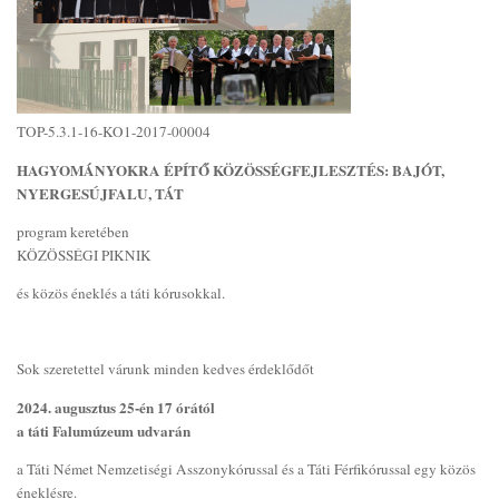
TOP-5.3.1-16-KO1-2017-00004
HAGYOMÁNYOKRA ÉPÍTŐ KÖZÖSSÉGFEJLESZTÉS: BAJÓT,
NYERGESÚJFALU, TÁT
program keretében
KÖZÖSSÉGI PIKNIK
és közös éneklés a táti kórusokkal.
Sok szeretettel várunk minden kedves érdeklődőt
2024. augusztus 25-én 17 órától
a táti Falumúzeum udvarán
a Táti Német Nemzetiségi Asszonykórussal és a Táti Férfikórussal egy közös
éneklésre.