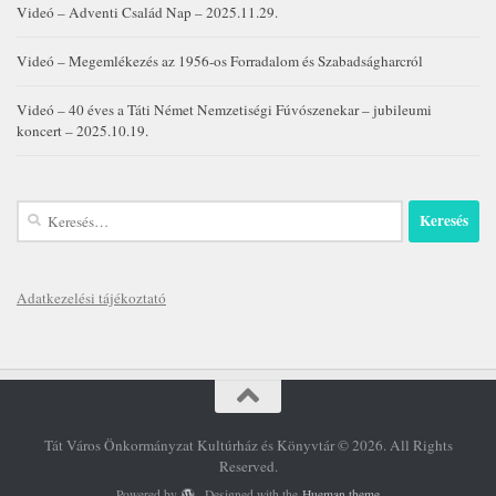
Videó – Adventi Család Nap – 2025.11.29.
Videó – Megemlékezés az 1956-os Forradalom és Szabadságharcról
Videó – 40 éves a Táti Német Nemzetiségi Fúvószenekar – jubileumi
koncert – 2025.10.19.
Keresés:
Adatkezelési tájékoztató
Tát Város Önkormányzat Kultúrház és Könyvtár © 2026. All Rights
Reserved.
Powered by
- Designed with the
Hueman theme