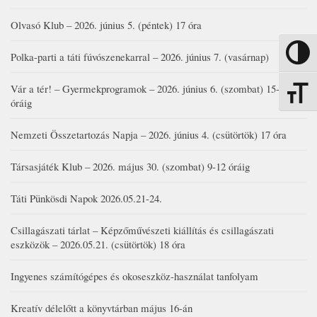
Olvasó Klub – 2026. június 5. (péntek) 17 óra
Nagy kon
Polka-parti a táti fúvószenekarral – 2026. június 7. (vasárnap)
Vár a tér! – Gyermekprogramok – 2026. június 6. (szombat) 15-19
Betűmére
óráig
Nemzeti Összetartozás Napja – 2026. június 4. (csütörtök) 17 óra
Társasjáték Klub – 2026. május 30. (szombat) 9-12 óráig
Táti Pünkösdi Napok 2026.05.21-24.
Csillagászati tárlat – Képzőművészeti kiállítás és csillagászati
eszközök – 2026.05.21. (csütörtök) 18 óra
Ingyenes számítógépes és okoseszköz-használat tanfolyam
Kreatív délelőtt a könyvtárban május 16-án