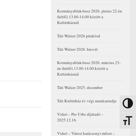
Kormányablak-busz 2026. június 22-én
(hétfő) 13.00-14.00 között a
Kultúrháznál
Táti Walzer 2026 pünkösd
Táti Walzer 2026. húsvét
Kormányablak-busz 2026. március 23-
án (hétfő) 13.00-14.00 között a
Kultúrháznál
Táti Walzer 2025. december
Táti Kultúrház év végi munkarendje
Nagy kon
Videó – Pro Urbe díjátadó –
2025.12.16.
Betűmére
Videó – Városi karácsonyi műsor –