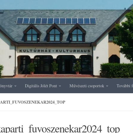
önyvtár
Digitális Jólét Pont
Művészeti csoportok
További f
ARTI_FUVOSZENEKAR2024_TOP
kaparti_fuvoszenekar2024_top