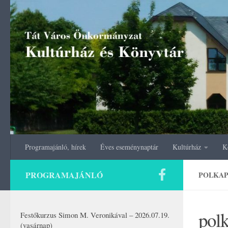
Skip to content
Programajánló, hírek
Éves eseménynaptár
Kultúrház
K
PROGRAMAJÁNLÓ
POLKAP
pol
Festőkurzus Simon M. Veronikával – 2026.07.19.
(vasárnap)