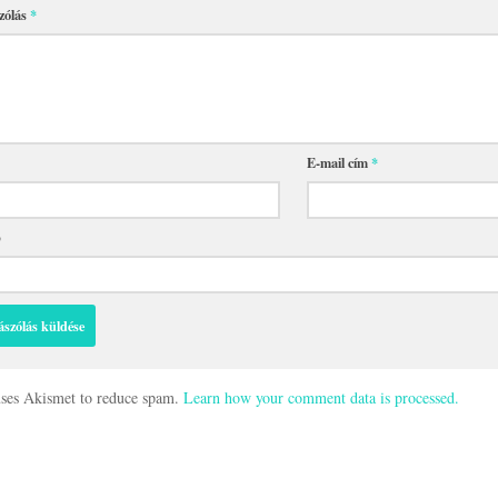
zólás
*
E-mail cím
*
p
 uses Akismet to reduce spam.
Learn how your comment data is processed.