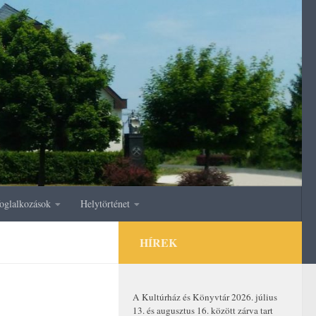
oglalkozások
Helytörténet
HÍREK
A Kultúrház és Könyvtár 2026. július
13. és augusztus 16. között zárva tart